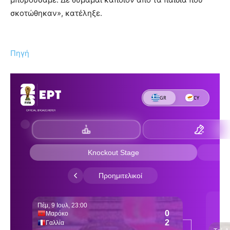
σκοτώθηκαν», κατέληξε.
Πηγή