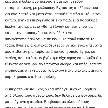
κεφάλι, η δεξιά μου πλευρά είναι όλη σχεδόν
τραυματισμένη, με μώλωπες. Έχασα τις αισθήσεις μου
για ένα λεπτό και μετά όταν επανήλθα είδα αυτό με τον
καπνό. Βγήκα επειδή έσπασε ένα παιδί ένα παράθυρο.
Εκείνη την ώρα είπα «θα πεθάνω» και ξεκίνησα να
κάνω την προσευχή μου. Δεν ήθελα να
συνειδητοποιήσω ότι θα πεθάνω. Το παιδί έσπασε το
τζάμι, βγήκε μία κοπέλα, δεύτερος βγήκα εγώ, απέναντί
μου καθόταν μία κυρία με 2 παιδιά η οποία βγήκε και
εκείνη, και μετά όταν βγήκαμε είχε ύψος και νόμιζα ότι
είμαστε σε γέφυρα είχε παντού σίδερα και υπέρθεσα ότι
χτυπήσαμε στη γέφυρα. Το βαγόνι ήταν μπαταρισμένο»,
συμπλήρωσε ο κ. Κατσιούλης.
«Επικρατούσε πανικός αλλά υπήρχε μεγάλη βοήθεια
από όλους τους ανθρώπους, δεν θέλαμε να φύγουμε, δε
μας πήγαινε η καρδιά. Βοηθούσαμε όλους όσους
μπορούσαμε. Δε θυμάμαι κάποιον από τα παιδιά που