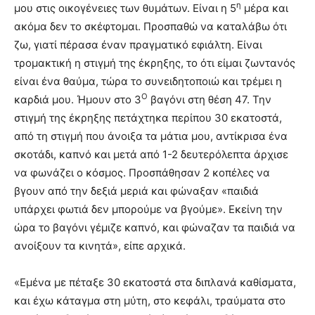
η
μου στις οικογένειες των θυμάτων. Είναι η 5
μέρα και
ακόμα δεν το σκέφτομαι. Προσπαθώ να καταλάβω ότι
ζω, γιατί πέρασα έναν πραγματικό εφιάλτη. Είναι
τρομακτική η στιγμή της έκρηξης, το ότι είμαι ζωντανός
είναι ένα θαύμα, τώρα το συνειδητοποιώ και τρέμει η
Ο
καρδιά μου. Ήμουν στο 3
βαγόνι στη θέση 47. Την
στιγμή της έκρηξης πετάχτηκα περίπου 30 εκατοστά,
από τη στιγμή που άνοιξα τα μάτια μου, αντίκρισα ένα
σκοτάδι, καπνό και μετά από 1-2 δευτερόλεπτα άρχισε
να φωνάζει ο κόσμος. Προσπάθησαν 2 κοπέλες να
βγουν από την δεξιά μεριά και φώναξαν «παιδιά
υπάρχει φωτιά δεν μπορούμε να βγούμε». Εκείνη την
ώρα το βαγόνι γέμιζε καπνό, και φώναζαν τα παιδιά να
ανοίξουν τα κινητά», είπε αρχικά.
«Εμένα με πέταξε 30 εκατοστά στα διπλανά καθίσματα,
και έχω κάταγμα στη μύτη, στο κεφάλι, τραύματα στο