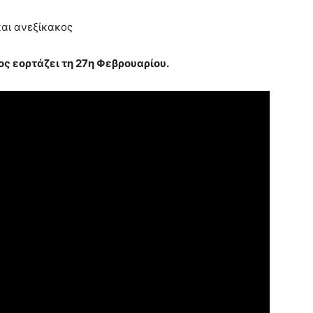
και ανεξίκακος
ος εορτάζει τη 27η Φεβρουαρίου.