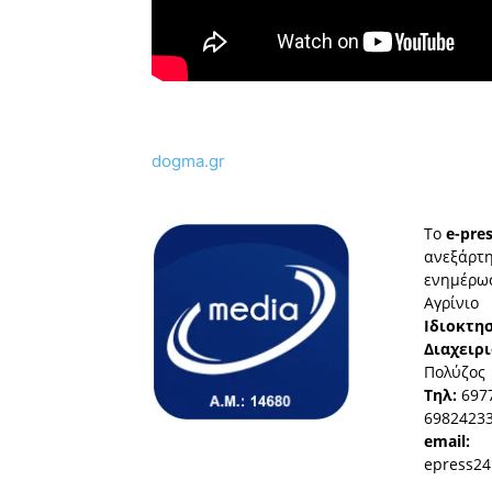
dogma.gr
Το
e-pres
ανεξάρτη
ενημέρωσ
Αγρίνιο
Ιδιοκτησ
Διαχειρι
Πολύζος
Τηλ:
697
6982423
email:
epress24