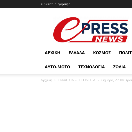
Σύνδεση / Εγγραφή
e-
press.gr
ΑΡΧΙΚΉ
ΕΛΛΆΔΑ
ΚΌΣΜΟΣ
ΠΟΛΙΤ
ΑΥΤΟ-ΜΟΤΟ
ΤΕΧΝΟΛΟΓΙΑ
ΖΩΔΙΑ
Αρχική
ΕΚΚΛΗΣΙΑ – ΓΕΓΟΝΟΤΑ
Σήμερα, 27 Φεβρου