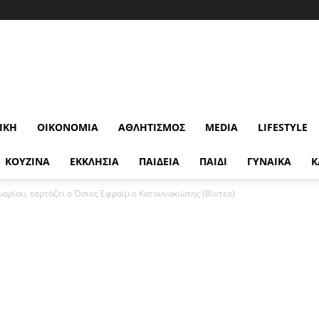
ΙΚΉ
ΟΙΚΟΝΟΜΊΑ
ΑΘΛΗΤΙΣΜΌΣ
MEDIA
LIFESTYLE
ΚΟΥΖΙΝΑ
ΕΚΚΛΗΣΙΑ
ΠΑΙΔΕΙΑ
ΠΑΙΔΙ
ΓΥΝΑΙΚΑ
Κ
αρίου, εορτάζει ο Όσιος Εφραίμ ο Κατουνακιώτης (Βίντεο)