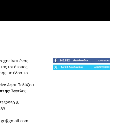
s.gr
είναι ένας
τος ιστότοπος
ης με έδρα το
ία:
Αφοι Πολύζου
στής:
Άγγελος
7262550 &
383
.gr@gmail.com