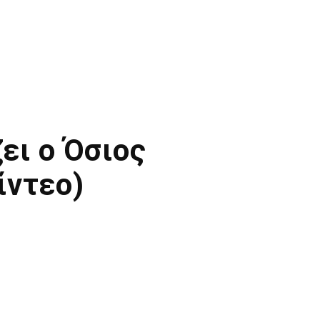
ει ο Όσιος
ίντεο)