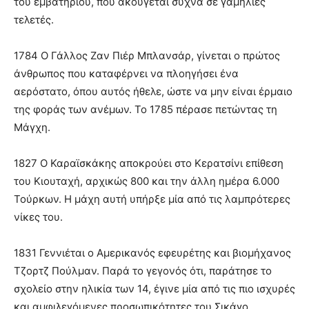
του εμβατηρίου, που ακούγεται συχνά σε γαμήλιες
τελετές.
1784 Ο Γάλλος Ζαν Πιέρ Μπλανσάρ, γίνεται ο πρώτος
άνθρωπος που καταφέρνει να πλοηγήσει ένα
αερόστατο, όπου αυτός ήθελε, ώστε να μην είναι έρμαιο
της φοράς των ανέμων. Το 1785 πέρασε πετώντας τη
Μάγχη.
1827 Ο Καραϊσκάκης αποκρούει στο Κερατσίνι επίθεση
του Κιουταχή, αρχικώς 800 και την άλλη ημέρα 6.000
Τούρκων. Η μάχη αυτή υπήρξε μία από τις λαμπρότερες
νίκες του.
1831 Γεννιέται ο Αμερικανός εφευρέτης και βιομήχανος
Τζορτζ Πούλμαν. Παρά το γεγονός ότι, παράτησε το
σχολείο στην ηλικία των 14, έγινε μία από τις πιο ισχυρές
και αμφιλεγόμενες προσωπικότητες του Σικάγο.