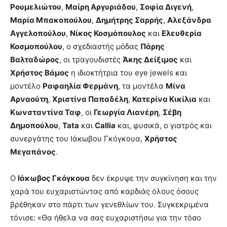
Ρουμελιώτου
,
Μαίρη Αργυριάδου
,
Σοφία Διγενή
,
Μαρία Μπακοπούλου
,
Δημήτρης Σαρρής
,
Αλεξάνδρα
Αγγελοπούλου
,
Νίκος Κοσμόπουλος
και
Ελευθερία
Κοσμοπούλου
, ο σχεδιαστής μόδας
Πάρης
Βαλταδώρος
, οι τραγουδιστές
Άκης Δείξιμος
και
Χρήστος Βάμος
η ιδιοκτήτρια του eye jewels και
μοντέλο
Ραφαηλία Φερμάνη
, τα μοντέλα
Μίνα
Αρναούτη
,
Χριστίνα Παπαδέλη
,
Κατερίνα Κικίλια
και
Κωνσταντίνα Ταφ
, οι
Γεωργία Λιανέρη
,
Σέβη
Δημοπούλου
,
Tata
και
Callia
και, φυσικά, ο γιατρός και
συνεργάτης του Ιάκωβου Γκόγκουα,
Χρήστος
Μεγαπάνος
.
Ο
Ιάκωβος Γκόγκουα
δεν έκρυψε την συγκίνηση και την
χαρά του ευχαριστώντας από καρδιάς όλους όσους
βρέθηκαν στο πάρτι των γενεθλίων του. Συγκεκριμένα
τόνισε: «Θα ήθελα να σας ευχαριστήσω για την τόσο