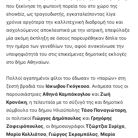
που ξεκίνησε τη φωτεινή πορεία του στο χώρο της
showbiz, ως τραγουδιστής, εγκαταλείποντας λίγα
χρόνια αργότερα την καλλιτεχνική διαδρομή του και
ασχολούμενος αποκλειστικά με την ιατρική, επεφύλαξε
μία ακόμη έκπληξη σε όσους παρευρέθηκαν δίπλα του
την ημέρα των γενεθλίων του, αφού ανακοίνωσε την
υποψηφιότητά του στις επικείμενες δημοτικές εκλογές
στο δήμο Αθηναίων.
Πολλοί αγαπημένοι φίλοι του έδωσαν το «παρών» στη
ζεστή βραδιά του
Ιάκωβου Γκόγκουα
. Ανάμεσα τους οι
παρουσιάστριες
Αθηνά Καμπάκογλου
και
Ζωή
Κρονάκη
, η τελευταία με το σύζυγό της και δημοτικό
σύμβουλο του δήμου Ηλιούπολης
Τάσο Παναγιώταρη
,
οι πολιτικοί
Γιώργος Δημόπουλος
και
Γρηγόρης
Ζαφειρόπουλος
, οι δημοσιογράφοι
Τζώρτζια Συρίχα
,
Μαρία Κολλιάτσα
,
Γιώργος Σκρομπόλας
,
Μαρία