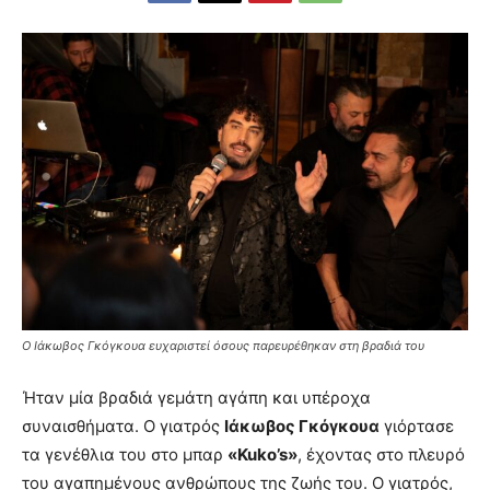
Ο Ιάκωβος Γκόγκουα ευχαριστεί όσους παρευρέθηκαν στη βραδιά του
Ήταν μία βραδιά γεμάτη αγάπη και υπέροχα
συναισθήματα. Ο γιατρός
Ιάκωβος Γκόγκουα
γιόρτασε
τα γενέθλια του στο μπαρ
«Kuko’s»
, έχοντας στο πλευρό
του αγαπημένους ανθρώπους της ζωής του. Ο γιατρός,