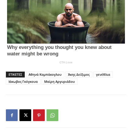
ΕΤΙΚΈΤΕΣ
Αθηνά Καμπάκογλου
Άκης Δείξιμος
γενέθλια
Ιάκωβος Γκόγκουα
Μαίρη Αργυριάδου