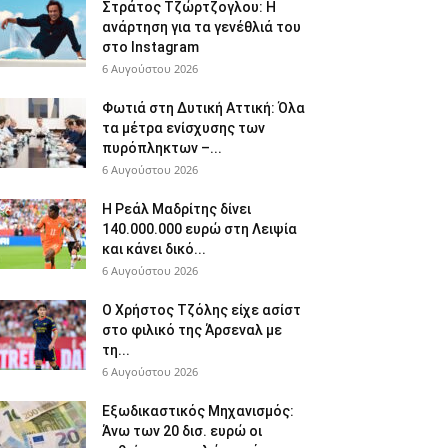
Στράτος Τζώρτζογλου: Η
ανάρτηση για τα γενέθλιά του
στο Instagram
6 Αυγούστου 2026
Φωτιά στη Δυτική Αττική: Όλα
τα μέτρα ενίσχυσης των
πυρόπληκτων –...
6 Αυγούστου 2026
Η Ρεάλ Μαδρίτης δίνει
140.000.000 ευρώ στη Λειψία
και κάνει δικό...
6 Αυγούστου 2026
Ο Χρήστος Τζόλης είχε ασίστ
στο φιλικό της Άρσεναλ με
τη...
6 Αυγούστου 2026
Εξωδικαστικός Μηχανισμός:
Άνω των 20 δισ. ευρώ οι