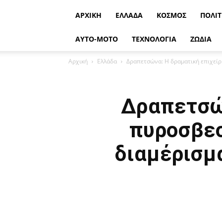
ΑΡΧΙΚΉ
ΕΛΛΆΔΑ
ΚΌΣΜΟΣ
ΠΟΛΙΤ
ΑΥΤΟ-ΜΟΤΟ
ΤΕΧΝΟΛΟΓΙΑ
ΖΩΔΙΑ
Αρχική
Ελλάδα
Δραπετσώνα: Η δραματική επιχείρη
Δραπετσών
πυροσβεσ
διαμέρισμα