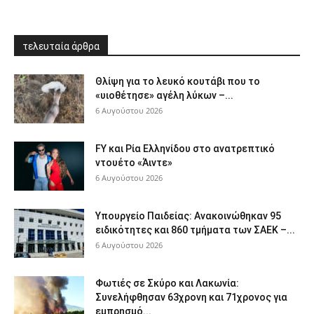
τελευταία άρθρα
Θλίψη για το λευκό κουτάβι που το
«υιοθέτησε» αγέλη λύκων –...
6 Αυγούστου 2026
FY και Ρία Ελληνίδου στο ανατρεπτικό
ντουέτο «Άιντε»
6 Αυγούστου 2026
Υπουργείο Παιδείας: Ανακοινώθηκαν 95
ειδικότητες και 860 τμήματα των ΣΑΕΚ –...
6 Αυγούστου 2026
Φωτιές σε Σκύρο και Λακωνία:
Συνελήφθησαν 63χρονη και 71χρονος για
εμπρησμό...