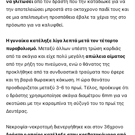
να γλιτώσει
από τον δράστη που την καταδιωκε για να
την αποτελειώσει μπροστά στο οκταχρονο παιδί τους και
σε μια απελπισμένη προσπάθεια έβαλε τα χέρια της στο
πρόσωπο για να καλυφθεί.
Η γυναίκα κατέληξε λίγα λεπτά μετά τον τέταρτο
πυροβολισμό.
Μεταξύ άλλων υπέστη τρώση καρδιάς
από τα σκάγια και είχε πολύ μεγάλη
απώλεια αίματος
από την ρήξη του πνεύμονα, ενώ ο θάνατος της
προκλήθηκε από τα συνδυαστικά τραύματα που έφερε
και τη βαριά θωρακικη κάκωση. Η ώρα θανάτου
προσδιοριζεται μεταξύ 3-6 το πρωί. Τέλος, προέκυψε ότι
ο δράστης χρησιμοποίησε σκάγια διαμέτρου 6mm για να
σκοτώσει με την καραμπίνα τη σύζυγό του το πρωί της
Δευτέρας.
Νεκροψία-νεκροτομή διενεργήθηκε και στον 36χρονο
δράστη ο οποίος κατέληξε στην κρεβατοκάμαρα από