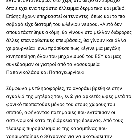
εντοπίζονται κυρίως στο χέρι, στο δεξιό αντιβράχιο
όπου έχει ένα τεράστιο έλλειμμα δερματικο και μυϊκό.
Επίσης έχουν επηρεαστεί οι τένοντες, όπως και το πιο
σοβαρό είχε διατομή του ωλένιου νεύρου. «Αυτό δεν
αποκατάστηθηκε ακόμη, θα γίνουν στο μέλλον διάφορες
άλλες επανορθωτικές επεμβάσεις, θα γίνουν και άλλα
χειρουργεία», ενώ πρόσθεσε πως «έγινε μια μεγάλη
κινητοποίηση όλου του μηχανισμού του ΕΣΥ και μας
συνέδραμαν οι γιατροί από τα νοσοκομεία
Παπανικολάου και Παπαγεωργίου».
Σύμφωνα με πληροφορίες, το αγοράκι βρέθηκε στην
αγκαλιά της μητέρας του, ενώ για αρκετές ώρες μετά το
φονικό περπατούσε μόνος του στους χώρους του
σπιτιού, αφήνοντας πατημασιές που εντόπισαν οι
αστυνομικοί κατά τη διάρκεια της έρευνας. Από τους
τέσσερις πυροβολισμούς της καραμπίνας που
χρησιμοποίησε ο 36χρονος για να σκοτώσει την