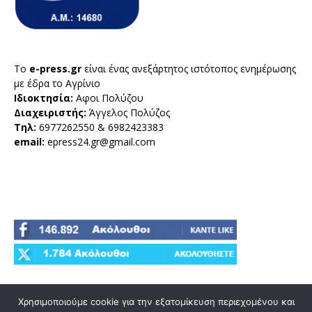
Το
e-press.gr
είναι ένας ανεξάρτητος ιστότοπος ενημέρωσης
με έδρα το Αγρίνιο
Ιδιοκτησία:
Αφοι Πολύζου
Διαχειριστής:
Άγγελος Πολύζος
Τηλ:
6977262550 & 6982423383
email:
epress24.gr@gmail.com
Χρησιμοποιούμε cookie για την εξατομίκευση περιεχομένου και