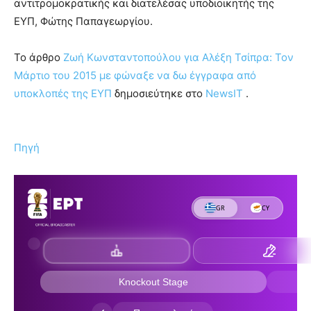
αντιτρομοκρατικής και διατελέσας υποδιοικητής της
ΕΥΠ, Φώτης Παπαγεωργίου.
To άρθρο
Ζωή Κωνσταντοπούλου για Αλέξη Τσίπρα: Τον
Μάρτιο του 2015 με φώναξε να δω έγγραφα από
υποκλοπές της ΕΥΠ
δημοσιεύτηκε στο
NewsIT
.
Πηγή