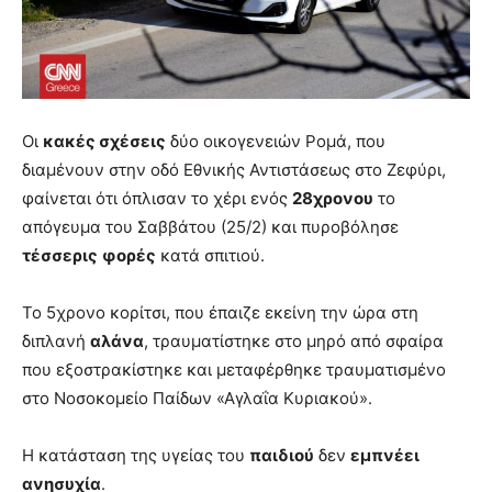
Οι
κακές σχέσεις
δύο οικογενειών Ρομά, που
διαμένουν στην οδό Εθνικής Αντιστάσεως στο Ζεφύρι,
φαίνεται ότι όπλισαν το χέρι ενός
28χρονου
το
απόγευμα του Σαββάτου (25/2) και πυροβόλησε
τέσσερις
φορές
κατά σπιτιού.
Το 5χρονο κορίτσι, που έπαιζε εκείνη την ώρα στη
διπλανή
αλάνα
, τραυματίστηκε στο μηρό από σφαίρα
που εξοστρακίστηκε και μεταφέρθηκε τραυματισμένο
στο Νοσοκομείο Παίδων «Αγλαΐα Κυριακού».
Η κατάσταση της υγείας του
παιδιού
δεν
εμπνέει
ανησυχία
.