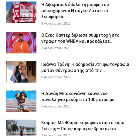
Η Λίβερπουλ έβαλε τη μορφή του
αδικοχαμένου Ντιόγκο Ζότα στο
λεωφορείο...
8 Αυγούστου 2026
Ο Ενές Καντέρ δήλωσε συμμετοχή στο
ντραφτ του WNBA και προκάλεσε...
8 Αυγούστου 2026
Ιωάννα Τούνη: Η αδημοσίευτη φωτογραφία
με τον σύντροφό της από την...
8 Αυγούστου 2026
Η Δανάη Μπακογιάννη έκανε νέο
πανελλήνιο ρεκόρ στα 100 μέτρα με...
7 Αυγούστου 2026
Καιρός: Με 40άρια κορυφώνεται το κύμα
ζέστης – Ποιες περιοχές βρίσκονται...
7 Αυγούστου 2026