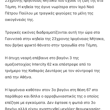
23χρονης Ιφιγένειας Μήτσκα που έχασε τη ζωή της στα
Τέμπη. Η κηδεία της έγινε νωρίτερα στον Ιερό Ναό
Πέτρου Παύλου με τραγικές φιγούρες τα μέλη της
οικογένειάς της.
Τραγικές εικόνες διαδραματίζονται αυτή την ώρα στα
Γιαννιτσά στην κηδεία της 23χρονης Ιφιγένειας Μήτσκα,
που βρήκε φρικτό θάνατο στην τραγωδία στα Τέμπη.
Η άτυχη νεαρή επέβαινε στο βαγόνι 3 της
αμαξοστοιχίας Intercity 62 και επέστρεφε από το
τριήμερο της Καθαράς Δευτέρας με τον σύντροφό της
από την Αθήνα.
Η Ιφιγένεια καθόταν στον 3ο βαγόνι στη θέση 67 στο
παράθυρο και δίπλα ο αρραβωνιαστικός της ο οποίος
επέζησε με εγκαύματα. Δεν έφτασε η φωτιά στο 3ο
βαγόνι αλλά είχαν αναπτυχθεί μεγάλες θερμοκρασίες.