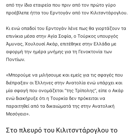
από την ίδια εταιρεία που πριν από τον πρώτο γύρο
προέβλεπε ήττα του Ερντογάν από τον Κιλιτσντάρογλου.
Κι ενώ οπαδοί του Ερντογάν λένε πως θα γιορτάζουν τα
επινίκια μέσα στην Αγία Σοφία, ο Τούρκος υπουργός
Άμυνας, Χουλουσί Ακάρ, επιτέθηκε στην Ελλάδα με
αφορμή την ημέρα μνήμης για τη Γενοκτονία των
Ποντίων.
«Μπορούμε να μιλήσουμε και εμείς για τις σφαγές που
διέπραξαν οι Έλληνες στην Ανατολία ενώ υπάρχει και
μία σφαγή που ονομάζεται “της Τρίπολης”, είπε ο Ακάρ
ενώ διακήρυξε ότι η Τουρκία δεν πρόκειται να
παραιτηθεί από τα δικαιώματά της στην Ανατολική
Μεσόγειο».
Στο πλευρό του Κιλιτσντάρογλου το