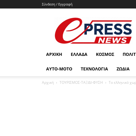
Σύνδεση / Εγγραφή
e-
press.gr
ΑΡΧΙΚΉ
ΕΛΛΆΔΑ
ΚΌΣΜΟΣ
ΠΟΛΙΤ
ΑΥΤΟ-ΜΟΤΟ
ΤΕΧΝΟΛΟΓΙΑ
ΖΩΔΙΑ
Αρχική
ΤΟΥΡΙΣΜΟΣ-ΤΑΞΙΔΙ-ΦΥΣΗ
Το ελληνικό χω