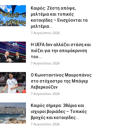
Καιρός: Ζέστη απόψε,
μελτέμια και τοπικές
καταιγίδες – Ενισχύονται τα
μελτέμια...
7 Αυγούστου 2026
Η UEFA δεν αλλάζει στάση και
πιέζει για την απομάκρυνση
του...
7 Αυγούστου 2026
Ο Κωνσταντίνος Μαυροπάνος
στο στόχαστρο της Μπάγερ
Λεβερκούζεν
7 Αυγούστου 2026
Καιρός σήμερα: 38άρια και
ισχυροί βοριάδες – Τοπικές
βροχές και καταιγίδες...
7 Αυγούστου 2026