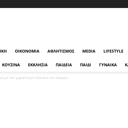
ΙΚΉ
ΟΙΚΟΝΟΜΊΑ
ΑΘΛΗΤΙΣΜΌΣ
MEDIA
LIFESTYLE
ΚΟΥΖΙΝΑ
ΕΚΚΛΗΣΙΑ
ΠΑΙΔΕΙΑ
ΠΑΙΔΙ
ΓΥΝΑΙΚΑ
Κ
ριό με τον γηραιότερο πλάτανο του κόσμου