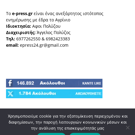
Το
e-press.gr
είναι ένας ανεξάρτητος ιστότοπος
ενημέρωσης με έδρα το Αγρίνιο
Ιδιοκτησία:
Αφοι Πολύζου
Διαχειριστής:
Άγγελος Πολύζος
Τηλ:
6977262550 & 6982423383
email:
epress24.gr@gmail.com
Χρησιμοποιούμε cookie για την εξατομίκευση περιεχομένου και
διαφημίσεων, την παροχή λειτουργιών κοινωνικών μέσων και
την ανάλυση της επισκεψιμότητάς μας
© e-press.gr