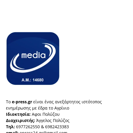
Το
e-press.gr
είναι ένας ανεξάρτητος ιστότοπος
ενημέρωσης με έδρα το Αγρίνιο
Ιδιοκτησία:
Αφοι Πολύζου
Διαχειριστής:
Άγγελος Πολύζος
Τηλ:
6977262550 & 6982423383
email:
epress24.gr@gmail.com