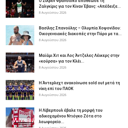
Ο Σιλβέν Φρανσίσκο αποθέωσε τη
Ζαλγκίρις για τον Κίναν Έβανς: «Απέδειξε...
8 Αυγούστου 2026
Βασίλης Σπανούλης – Ολυμπία Χοψονίδου:
Οικογενειακές διακοπές στην Πάρο με τα...
8 Αυγούστου 2026
Μαϊάμι Χιτ και Λος Άντζελες Λέικερς στην
«κούρσα» για τον Κλέι...
8 Αυγούστου 2026
Η Άντερλεχτ ανακοίνωσε sold out μετά τη
νίκη επί του ΠΑΟΚ
8 Αυγούστου 2026
Η Λίβερπουλ έβαλε τη μορφή του
αδικοχαμένου Ντιόγκο Ζότα στο
λεωφορείο...
8 Αυγούστου 2026