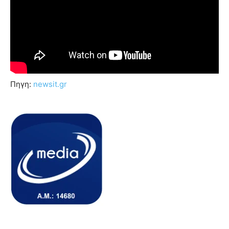
Πηγη:
newsit.gr