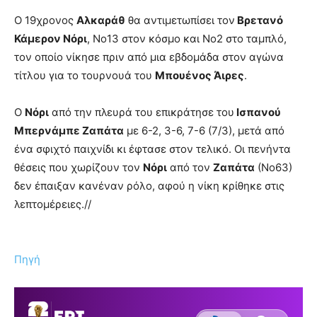
Ο 19χρονος
Αλκαράθ
θα αντιμετωπίσει τον
Βρετανό
Κάμερον Νόρι
, Νο13 στον κόσμο και Νο2 στο ταμπλό,
τον οποίο νίκησε πριν από μια εβδομάδα στον αγώνα
τίτλου για το τουρνουά του
Μπουένος Άιρες
.
Ο
Νόρι
από την πλευρά του επικράτησε του
Ισπανού
Μπερνάμπε Ζαπάτα
με 6-2, 3-6, 7-6 (7/3), μετά από
ένα σφιχτό παιχνίδι κι έφτασε στον τελικό. Οι πενήντα
θέσεις που χωρίζουν τον
Νόρι
από τον
Ζαπάτα
(Νο63)
δεν έπαιξαν κανέναν ρόλο, αφού η νίκη κρίθηκε στις
λεπτομέρειες.//
Πηγή