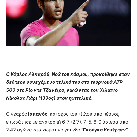
Ο Κάρλος Αλκαράθ, Νο2 του κόσμου, προκρίθηκε στον
δεύτερο συνεχόμενο τελικό του στο τουρνουά ATP
500 στο Ρίο ντε Τζανέιρο, νικώντας τον Χιλιανό
Νίκολας Γιάρι (139ος) στον ημιτελικό.
Ο νεαρός
Ισπανός
, κάτοχος του τίτλου από πέρυσι,
επικράτησε με ανατροπή 6-7 (2/7), 7-5, 6-0 ύστερα από
2:42 αγώνα στο χωμάτινο γήπεδο “
Γκούγκα Κουέρτεν
“.