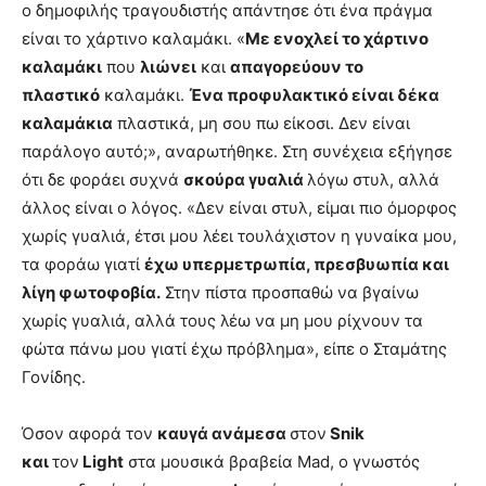
ο δημοφιλής τραγουδιστής απάντησε ότι ένα πράγμα
είναι το χάρτινο καλαμάκι. «
Με ενοχλεί το χάρτινο
καλαμάκι
που
λιώνει
και
απαγορεύουν το
πλαστικό
καλαμάκι.
Ένα προφυλακτικό είναι δέκα
καλαμάκια
πλαστικά, μη σου πω είκοσι. Δεν είναι
παράλογο αυτό;», αναρωτήθηκε. Στη συνέχεια εξήγησε
ότι δε φοράει συχνά
σκούρα γυαλιά
λόγω στυλ, αλλά
άλλος είναι ο λόγος. «Δεν είναι στυλ, είμαι πιο όμορφος
χωρίς γυαλιά, έτσι μου λέει τουλάχιστον η γυναίκα μου,
τα φοράω γιατί
έχω υπερμετρωπία, πρεσβυωπία και
λίγη φωτοφοβία.
Στην πίστα προσπαθώ να βγαίνω
χωρίς γυαλιά, αλλά τους λέω να μη μου ρίχνουν τα
φώτα πάνω μου γιατί έχω πρόβλημα», είπε ο Σταμάτης
Γονίδης.
Όσον αφορά τον
καυγά ανάμεσα
στον
Snik
και
τον
Light
στα μουσικά βραβεία Mad, ο γνωστός