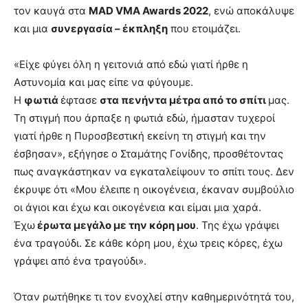
τον καυγά στα
MAD VMA Awards 2022
, ενώ αποκάλυψε
και μια
συνεργασία – έκπληξη
που ετοιμάζει.
«Είχε φύγει όλη η γειτονιά από εδώ γιατί ήρθε η
Αστυνομία και μας είπε να φύγουμε.
Η
φωτιά
έφτασε
στα πενήντα μέτρα από το σπίτι
μας.
Τη στιγμή που άρπαξε η φωτιά εδώ, ήμασταν τυχεροί
γιατί ήρθε η Πυροσβεστική εκείνη τη στιγμή και την
έσβησαν», εξήγησε ο Σταμάτης Γονίδης, προσθέτοντας
πως αναγκάστηκαν να εγκαταλείψουν το σπίτι τους. Δεν
έκρυψε ότι «Μου έλειπε η οικογένεια, έκαναν συμβούλιο
οι άγιοι και έχω και οικογένεια και είμαι μια χαρά.
Έχω
έρωτα μεγάλο με την κόρη μου
. Της έχω γράψει
ένα τραγούδι. Σε κάθε κόρη μου, έχω τρεις κόρες, έχω
γράψει από ένα τραγούδι».
Όταν ρωτήθηκε τι τον ενοχλεί στην καθημερινότητά του,