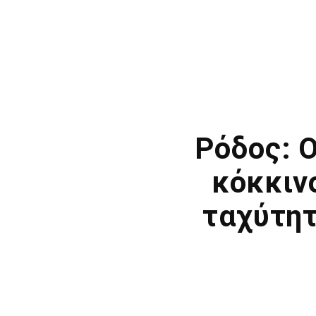
Ρόδος: Ο
κόκκιν
ταχύτητ