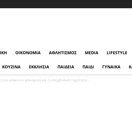
ΙΚΉ
ΟΙΚΟΝΟΜΊΑ
ΑΘΛΗΤΙΣΜΌΣ
MEDIA
LIFESTYLE
ΚΟΥΖΙΝΑ
ΕΚΚΛΗΣΙΑ
ΠΑΙΔΕΙΑ
ΠΑΙΔΙ
ΓΥΝΑΙΚΑ
Κ
η του κόκκινου φαναριού και η υπερβολική ταχύτητα...