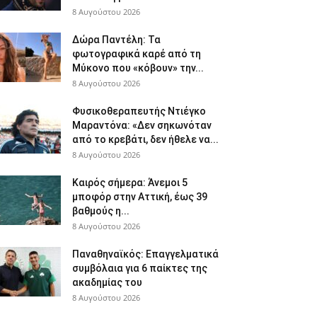
8 Αυγούστου 2026
Δώρα Παντέλη: Τα
φωτογραφικά καρέ από τη
Μύκονο που «κόβουν» την...
8 Αυγούστου 2026
Φυσικοθεραπευτής Ντιέγκο
Μαραντόνα: «Δεν σηκωνόταν
από το κρεβάτι, δεν ήθελε να...
8 Αυγούστου 2026
Καιρός σήμερα: Άνεμοι 5
μποφόρ στην Αττική, έως 39
βαθμούς η...
8 Αυγούστου 2026
Παναθηναϊκός: Επαγγελματικά
συμβόλαια για 6 παίκτες της
ακαδημίας του
8 Αυγούστου 2026