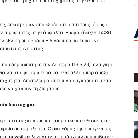
τυρες του τροχαίου δυστυχήματος στην Ρόδο με
ς, επέστρεφαν από έξοδο στο σπίτι τους, όμως ο
ν αιμόφυρτες στην άσφαλτο. Η ώρα έδειχνε 14:36
 εθνική οδό Ρόδου – Λίνδου και κάτοικοι να
χαίου δυστυχήματος.
 που δημοσιεύτηκε την Δευτέρα (19.5.26), ένα γκρι
για να στρίψει αριστερά και ένα άλλο σπορ αμάξι
η ταχύτητα. Αποτέλεσμα αυτού να συγκρουστούν τα
ίκες να χάσουν τη ζωή τους.
χαίο δυστύχημα:
χε αρκετός κόσμος και τουρίστες κατέθεσαν στις
οιραία δευτερόλεπτα. Ο δικηγόρος της οικογένειας
 στο
newsit.gr
λέγοντας ότι υπάρχουν δύο σοβαρές