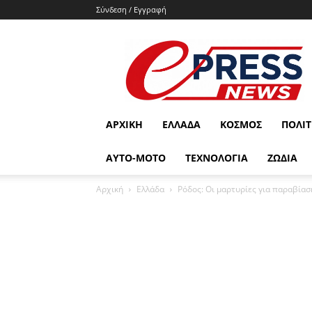
Σύνδεση / Εγγραφή
e-
press.gr
ΑΡΧΙΚΉ
ΕΛΛΆΔΑ
ΚΌΣΜΟΣ
ΠΟΛΙΤ
ΑΥΤΟ-ΜΟΤΟ
ΤΕΧΝΟΛΟΓΙΑ
ΖΩΔΙΑ
Αρχική
Ελλάδα
Ρόδος: Οι μαρτυρίες για παραβίασ