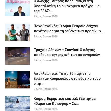
Ο Αλέξης Τσίπρας παρουσιάζει στη
Θεσσαλονίκη το οικονομικό πρόγραμμα
της ΕΛΑΣ:...
9 Αυγούστου 2026
Παναθηναϊκός: Ο Λιβάι Γκαρσία δείχνει
πανέτοιμος για τη ρεβάνς των πρασίνων...
9 Αυγούστου 2026
Τροχαίο Αθηνών – Σουνίου: Ο οδηγός
παρέσυρε την μηχανή των αστυνομικών...
9 Αυγούστου 2026
Αποκλειστικό: Το πριβέ πάρτι της
Εριέττας Κούρκουλου στο εξοχικό τους
στην...
9 Αυγούστου 2026
Καιρός: Εκρηκτικό κοκτέιλ ζέστης με
40άρια και 8 μποφόρ – Σε...
9 Αυγούστου 2026