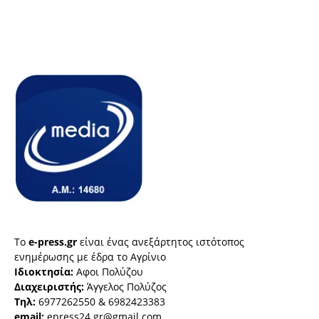
Το
e-press.gr
είναι ένας ανεξάρτητος ιστότοπος
ενημέρωσης με έδρα το Αγρίνιο
Ιδιοκτησία:
Αφοι Πολύζου
Διαχειριστής:
Άγγελος Πολύζος
Τηλ:
6977262550 & 6982423383
email:
epress24.gr@gmail.com