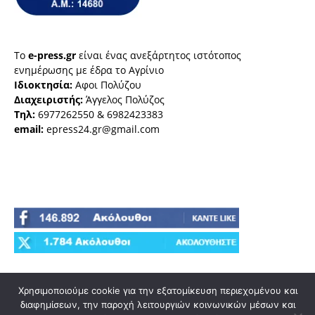
Το
e-press.gr
είναι ένας ανεξάρτητος ιστότοπος
ενημέρωσης με έδρα το Αγρίνιο
Ιδιοκτησία:
Αφοι Πολύζου
Διαχειριστής:
Άγγελος Πολύζος
Τηλ:
6977262550 & 6982423383
email:
epress24.gr@gmail.com
Χρησιμοποιούμε cookie για την εξατομίκευση περιεχομένου και
διαφημίσεων, την παροχή λειτουργιών κοινωνικών μέσων και