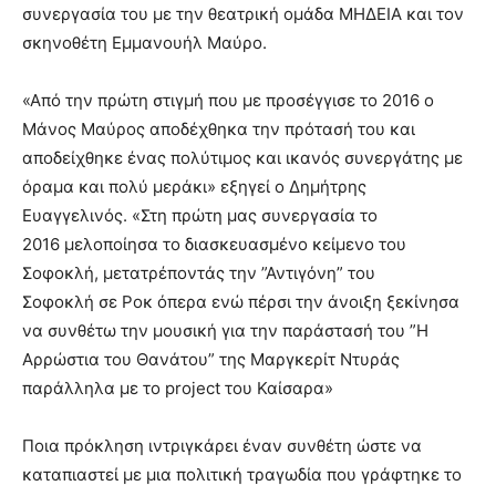
συνεργασία του με την θεατρική ομάδα ΜΗΔΕΙΑ και τον
σκηνοθέτη Εμμανουήλ Μαύρο.
«Από την πρώτη στιγμή που με προσέγγισε το 2016 ο
Μάνος Μαύρος αποδέχθηκα την πρότασή του και
αποδείχθηκε ένας πολύτιμος και ικανός συνεργάτης με
όραμα και πολύ μεράκι» εξηγεί ο Δημήτρης
Ευαγγελινός. «Στη πρώτη μας συνεργασία το
2016 μελοποίησα το διασκευασμένο κείμενο του
Σοφοκλή, μετατρέποντάς την ”Αντιγόνη” του
Σοφοκλή σε Ροκ όπερα ενώ πέρσι την άνοιξη ξεκίνησα
να συνθέτω την μουσική για την παράστασή του ”Η
Αρρώστια του Θανάτου” της Μαργκερίτ Ντυράς
παράλληλα με το project του Καίσαρα»
Ποια πρόκληση ιντριγκάρει έναν συνθέτη ώστε να
καταπιαστεί με μια πολιτική τραγωδία που γράφτηκε το