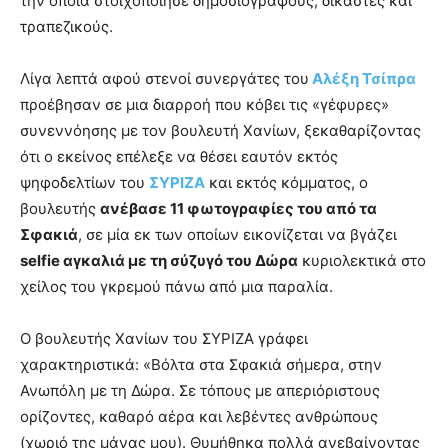
την οποία στοιχοποίησε δημοσιογράφους, δικαστές και
τραπεζικούς.
Λίγα λεπτά αφού στενοί συνεργάτες του
Αλέξη Τσίπρα
προέβησαν σε μια διαρροή που κόβει τις «γέφυρες»
συνεννόησης με τον βουλευτή Χανίων, ξεκαθαρίζοντας
ότι ο εκείνος επέλεξε να θέσει εαυτόν εκτός
ψηφοδελτίων του
ΣΥΡΙΖΑ
και εκτός κόμματος, ο
βουλευτής
ανέβασε 11 φωτογραφίες του από τα
Σφακιά
, σε μία εκ των οποίων εικονίζεται να βγάζει
selfie αγκαλιά με τη σύζυγό του Δώρα
κυριολεκτικά στο
χείλος του γκρεμού πάνω από μια παραλία.
Ο βουλευτής Χανίων του ΣΥΡΙΖΑ γράφει
χαρακτηριστικά: «Βόλτα στα Σφακιά σήμερα, στην
Ανωπόλη με τη Δώρα. Σε τόπους με απεριόριστους
ορίζοντες, καθαρό αέρα και λεβέντες ανθρώπους
(χωριό της μάνας μου). Θυμήθηκα πολλά ανεβαίνοντας