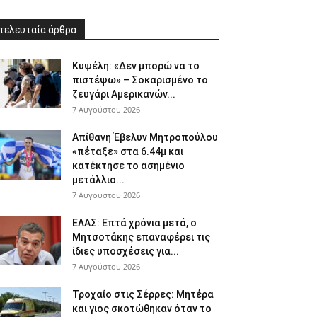
τελευταία άρθρα
Κυψέλη: «Δεν μπορώ να το
πιστέψω» – Σοκαρισμένο το
ζευγάρι Αμερικανών...
7 Αυγούστου 2026
Απίθανη Έβελυν Μητροπούλου
«πέταξε» στα 6.44μ και
κατέκτησε το ασημένιο
μετάλλιο...
7 Αυγούστου 2026
ΕΛΑΣ: Επτά χρόνια μετά, ο
Μητσοτάκης επαναφέρει τις
ίδιες υποσχέσεις για...
7 Αυγούστου 2026
Τροχαίο στις Σέρρες: Μητέρα
και γιος σκοτώθηκαν όταν το