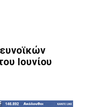
 ευνοϊκών
ου Ιουνίου