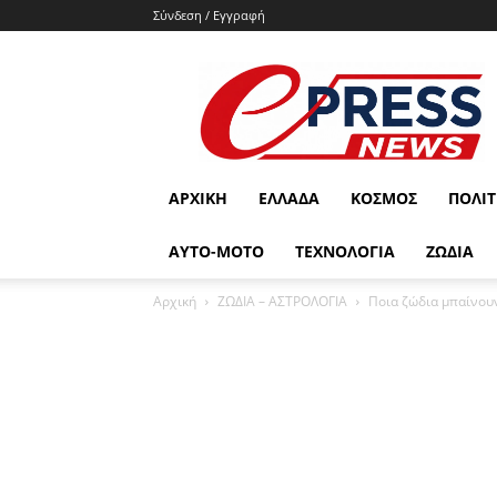
Σύνδεση / Εγγραφή
e-
press.gr
ΑΡΧΙΚΉ
ΕΛΛΆΔΑ
ΚΌΣΜΟΣ
ΠΟΛΙΤ
ΑΥΤΟ-ΜΟΤΟ
ΤΕΧΝΟΛΟΓΙΑ
ΖΩΔΙΑ
Αρχική
ΖΩΔΙΑ – ΑΣΤΡΟΛΟΓΙΑ
Ποια ζώδια μπαίνουν