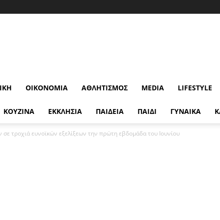
ΙΚΉ
ΟΙΚΟΝΟΜΊΑ
ΑΘΛΗΤΙΣΜΌΣ
MEDIA
LIFESTYLE
ΚΟΥΖΙΝΑ
ΕΚΚΛΗΣΙΑ
ΠΑΙΔΕΙΑ
ΠΑΙΔΙ
ΓΥΝΑΙΚΑ
Κ
 σε τροχιά ευνοϊκών εξελίξεων την πρώτη εβδομάδα του Ιουνίου