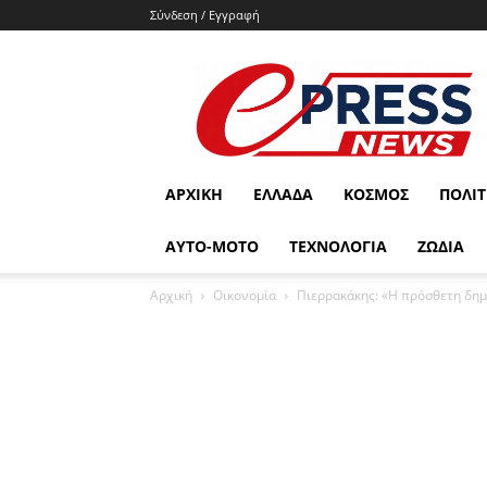
Σύνδεση / Εγγραφή
e-
press.gr
ΑΡΧΙΚΉ
ΕΛΛΆΔΑ
ΚΌΣΜΟΣ
ΠΟΛΙΤ
ΑΥΤΟ-ΜΟΤΟ
ΤΕΧΝΟΛΟΓΙΑ
ΖΩΔΙΑ
Αρχική
Οικονομία
Πιερρακάκης: «Η πρόσθετη δημο