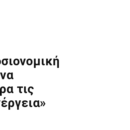
οσιονομική
 να
ρα τις
νέργεια»