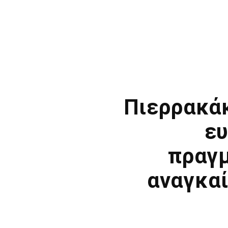
Πιερρακάκ
ευ
πραγμ
αναγκαί