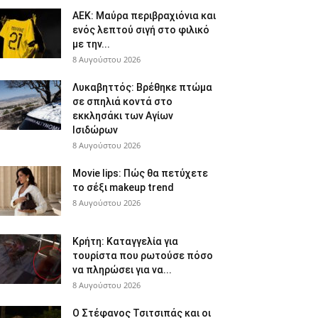
ΑΕΚ: Μαύρα περιβραχιόνια και
ενός λεπτού σιγή στο φιλικό
με την...
8 Αυγούστου 2026
Λυκαβηττός: Βρέθηκε πτώμα
σε σπηλιά κοντά στο
εκκλησάκι των Αγίων
Ισιδώρων
8 Αυγούστου 2026
Movie lips: Πώς θα πετύχετε
το σέξι makeup trend
8 Αυγούστου 2026
Κρήτη: Καταγγελία για
τουρίστα που ρωτούσε πόσο
να πληρώσει για να...
8 Αυγούστου 2026
Ο Στέφανος Τσιτσιπάς και οι