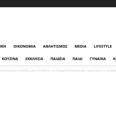
ΙΚΉ
ΟΙΚΟΝΟΜΊΑ
ΑΘΛΗΤΙΣΜΌΣ
MEDIA
LIFESTYLE
ΚΟΥΖΙΝΑ
ΕΚΚΛΗΣΙΑ
ΠΑΙΔΕΙΑ
ΠΑΙΔΙ
ΓΥΝΑΙΚΑ
Κ
σιονομική ευελιξία, μας επιτρέπει να πραγματοποιήσουμε ταχύτερα τις αναγκαί