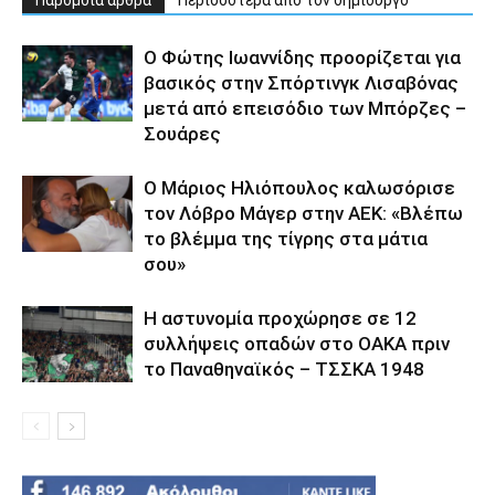
Παρόμοια άρθρα
Περισσότερα απο τον δημιουργό
Ο Φώτης Ιωαννίδης προορίζεται για
βασικός στην Σπόρτινγκ Λισαβόνας
μετά από επεισόδιο των Μπόρζες –
Σουάρες
Ο Μάριος Ηλιόπουλος καλωσόρισε
τον Λόβρο Μάγερ στην ΑΕΚ: «Βλέπω
το βλέμμα της τίγρης στα μάτια
σου»
Η αστυνομία προχώρησε σε 12
συλλήψεις οπαδών στο ΟΑΚΑ πριν
το Παναθηναϊκός – ΤΣΣΚΑ 1948