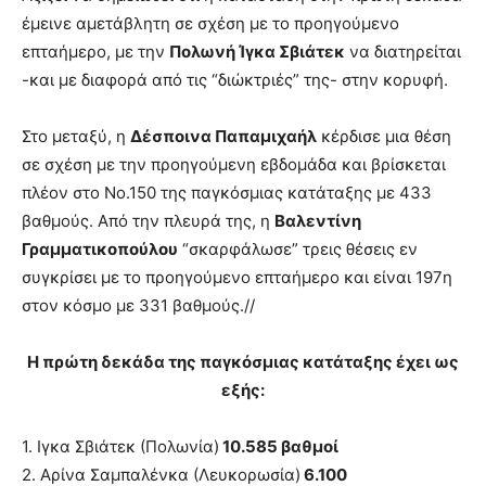
έμεινε αμετάβλητη σε σχέση με το προηγούμενο
επταήμερο, με την
Πολωνή Ίγκα Σβιάτεκ
να διατηρείται
-και με διαφορά από τις “διώκτριές” της- στην κορυφή.
Στο μεταξύ, η
Δέσποινα Παπαμιχαήλ
κέρδισε μια θέση
σε σχέση με την προηγούμενη εβδομάδα και βρίσκεται
πλέον στο Νο.150 της παγκόσμιας κατάταξης με 433
βαθμούς. Από την πλευρά της, η
Βαλεντίνη
Γραμματικοπούλου
“σκαρφάλωσε” τρεις θέσεις εν
συγκρίσει με το προηγούμενο επταήμερο και είναι 197η
στον κόσμο με 331 βαθμούς.//
Η πρώτη δεκάδα της παγκόσμιας κατάταξης έχει ως
εξής:
1. Ιγκα Σβιάτεκ (Πολωνία)
10.585 βαθμοί
2. Αρίνα Σαμπαλένκα (Λευκορωσία)
6.100