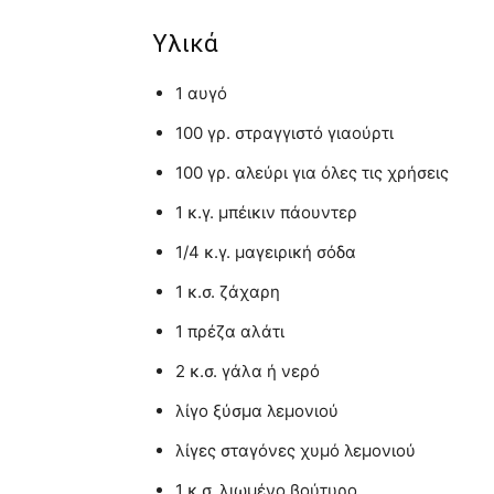
Υλικά
1 αυγό
100 γρ. στραγγιστό γιαούρτι
100 γρ. αλεύρι για όλες τις χρήσεις
1 κ.γ. μπέικιν πάουντερ
1/4 κ.γ. μαγειρική σόδα
1 κ.σ. ζάχαρη
1 πρέζα αλάτι
2 κ.σ. γάλα ή νερό
λίγο ξύσμα λεμονιού
λίγες σταγόνες χυμό λεμονιού
1 κ.σ. λιωμένο βούτυρο