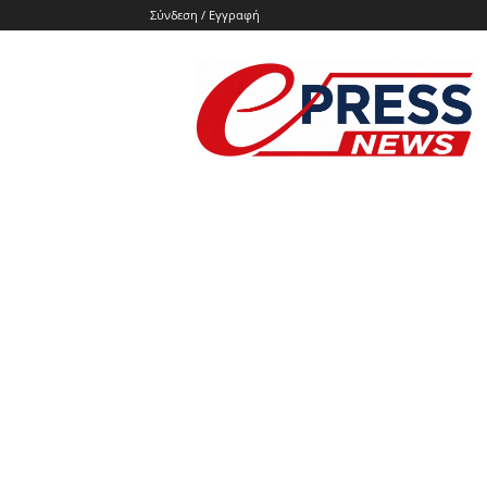
Σύνδεση / Εγγραφή
e-
press.gr