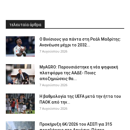
τελευταία άρθρα
Ο Βινίσιους για πάντα στη Ρεάλ Μαδρίτης:
Ανανέωσε μέχρι το 2032...
7 Αυγούστου 2026
ΜyAGRO: Παρουσιάστηκε η νέα ψηφιακή
πλατφόρμα της ΑΑΔΕ- Ποιες
αποζημιώσεις θα...
7 Αυγούστου 2026
Η βαθμολογία της UEFA μετά την ήττα του
ΠΑΟΚ από την...
7 Αυγούστου 2026
Προκήρυξη 6Κ/2026 του ΑΣΕΠ για 315
προσλήψεις στο Δημόσιο: Πόσες