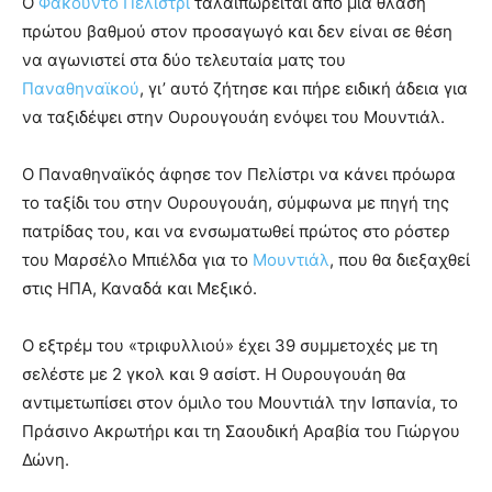
Ο
Φακούντο Πελίστρι
ταλαιπωρείται από μία θλάση
πρώτου βαθμού στον προσαγωγό και δεν είναι σε θέση
να αγωνιστεί στα δύο τελευταία ματς του
Παναθηναϊκού
, γι’ αυτό ζήτησε και πήρε ειδική άδεια για
να ταξιδέψει στην Ουρουγουάη ενόψει του Μουντιάλ.
Ο Παναθηναϊκός άφησε τον Πελίστρι να κάνει πρόωρα
το ταξίδι του στην Ουρουγουάη, σύμφωνα με πηγή της
πατρίδας του, και να ενσωματωθεί πρώτος στο ρόστερ
του Μαρσέλο Μπιέλδα για το
Μουντιάλ
, που θα διεξαχθεί
στις ΗΠΑ, Καναδά και Μεξικό.
Ο εξτρέμ του «τριφυλλιού» έχει 39 συμμετοχές με τη
σελέστε με 2 γκολ και 9 ασίστ. Η Ουρουγουάη θα
αντιμετωπίσει στον όμιλο του Μουντιάλ την Ισπανία, το
Πράσινο Ακρωτήρι και τη Σαουδική Αραβία του Γιώργου
Δώνη.