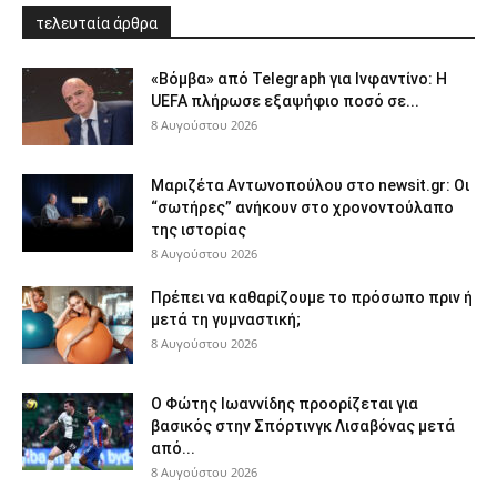
τελευταία άρθρα
«Βόμβα» από Telegraph για Ινφαντίνο: Η
UEFA πλήρωσε εξαψήφιο ποσό σε...
8 Αυγούστου 2026
Μαριζέτα Αντωνοπούλου στο newsit.gr: Οι
“σωτήρες” ανήκουν στο χρονοντούλαπο
της ιστορίας
8 Αυγούστου 2026
Πρέπει να καθαρίζουμε το πρόσωπο πριν ή
μετά τη γυμναστική;
8 Αυγούστου 2026
Ο Φώτης Ιωαννίδης προορίζεται για
βασικός στην Σπόρτινγκ Λισαβόνας μετά
από...
8 Αυγούστου 2026