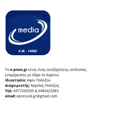
Το
e-press.gr
είναι ένας ανεξάρτητος ιστότοπος
ενημέρωσης με έδρα το Αγρίνιο
Ιδιοκτησία:
Αφοι Πολύζου
Διαχειριστής:
Άγγελος Πολύζος
Τηλ:
6977262550 & 6982423383
email:
epress24.gr@gmail.com