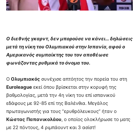
O διεθνής γκαρντ, δεν μπορούσε να κάνει… δηλώσεις
μετά τη νίκη του Ολυμπιακού στην Ισπανία, αφού ο
Αμερικανός συμπαίκτης του τον αποθέωσε
φωνάζοντας ρυθμικά το όνομα του.
Ο
Ολυμπιακός
συνέχισε απτόητος την πορεία του στη
Euroleague
εκεί όπου βρίσκεται στην κορυφή της
βαθμολογίας, μετά την 4η νίκη του επί ισπανικού
εδάφους με 92-85 επί της Βαλένθια. Μεγάλος
πρωταγωνιστής για τους “ερυθρόλευκους” ήταν ο
Κώστας
Παπανικολάου
, ο οποίος ολοκλήρωσε το ματς
με 22 πόντους, 4 ριμπάουντ και 3 ασίστ!