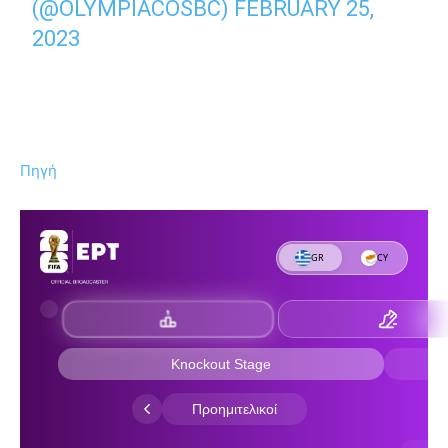
(@OLYMPIACOSBC)
FEBRUARY 25,
2023
Πηγή