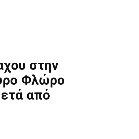
αχου στην
αύρο Φλώρο
μετά από