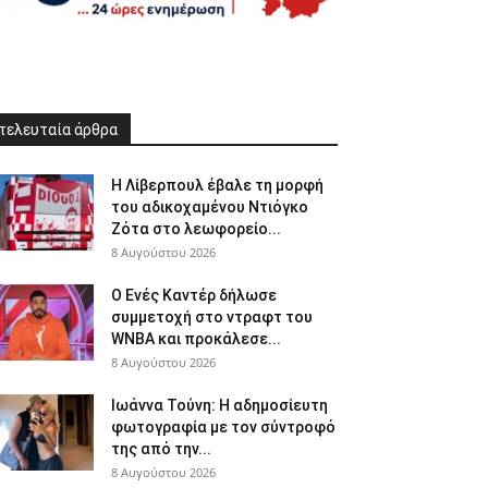
τελευταία άρθρα
Η Λίβερπουλ έβαλε τη μορφή
του αδικοχαμένου Ντιόγκο
Ζότα στο λεωφορείο...
8 Αυγούστου 2026
Ο Ενές Καντέρ δήλωσε
συμμετοχή στο ντραφτ του
WNBA και προκάλεσε...
8 Αυγούστου 2026
Ιωάννα Τούνη: Η αδημοσίευτη
φωτογραφία με τον σύντροφό
της από την...
8 Αυγούστου 2026