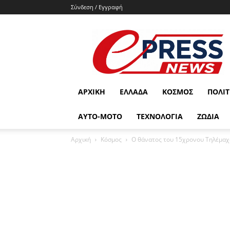
Σύνδεση / Εγγραφή
e-
press.gr
ΑΡΧΙΚΉ
ΕΛΛΆΔΑ
ΚΌΣΜΟΣ
ΠΟΛΙΤ
ΑΥΤΟ-ΜΟΤΟ
ΤΕΧΝΟΛΟΓΙΑ
ΖΩΔΙΑ
Αρχική
Κόσμος
Ο θάνατος του 15χρονου Τηλέμαχο