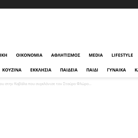
ΙΚΉ
ΟΙΚΟΝΟΜΊΑ
ΑΘΛΗΤΙΣΜΌΣ
MEDIA
LIFESTYLE
ΚΟΥΖΙΝΑ
ΕΚΚΛΗΣΙΑ
ΠΑΙΔΕΙΑ
ΠΑΙΔΙ
ΓΥΝΑΙΚΑ
Κ
υ στην Καβάλα που συγκλόνισε τον Σταύρο Φλώρο...