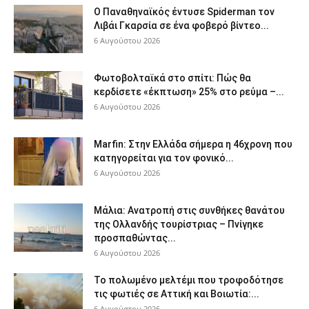
Ο Παναθηναϊκός έντυσε Spiderman τον
Λιβάι Γκαρσία σε ένα φοβερό βίντεο...
6 Αυγούστου 2026
Φωτοβολταϊκά στο σπίτι: Πώς θα
κερδίσετε «έκπτωση» 25% στο ρεύμα –...
6 Αυγούστου 2026
Marfin: Στην Ελλάδα σήμερα η 46χρονη που
κατηγορείται για τον φονικό...
6 Αυγούστου 2026
Μάλια: Ανατροπή στις συνθήκες θανάτου
της Ολλανδής τουρίστριας – Πνίγηκε
προσπαθώντας...
6 Αυγούστου 2026
Το πολωμένο μελτέμι που τροφοδότησε
τις φωτιές σε Αττική και Βοιωτία:...
6 Αυγούστου 2026