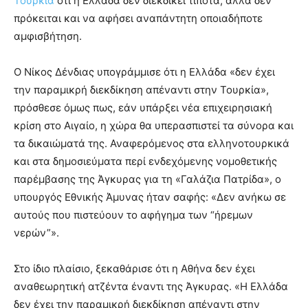
Τουρκία
ότι η Ελλάδα δεν διεκδικεί τίποτα, αλλά δεν
πρόκειται και να αφήσει αναπάντητη οποιαδήποτε
αμφισβήτηση.
Ο Νίκος Δένδιας υπογράμμισε ότι η Ελλάδα «δεν έχει
την παραμικρή διεκδίκηση απέναντι στην Τουρκία»,
πρόσθεσε όμως πως, εάν υπάρξει νέα επιχειρησιακή
κρίση στο Αιγαίο, η χώρα θα υπερασπιστεί τα σύνορα και
τα δικαιώματά της. Αναφερόμενος στα ελληνοτουρκικά
και στα δημοσιεύματα περί ενδεχόμενης νομοθετικής
παρέμβασης της Άγκυρας για τη «Γαλάζια Πατρίδα», ο
υπουργός Εθνικής Άμυνας ήταν σαφής: «Δεν ανήκω σε
αυτούς που πιστεύουν το αφήγημα των “ήρεμων
νερών”».
Στο ίδιο πλαίσιο, ξεκαθάρισε ότι η Αθήνα δεν έχει
αναθεωρητική ατζέντα έναντι της Άγκυρας. «Η Ελλάδα
δεν έχει την παραμικρή διεκδίκηση απέναντι στην