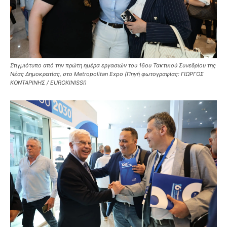
Στιγμιότυπο από την πρώτη ημέρα εργασιών του 16ου Τακτικού Συνεδρίου της
Νέας Δημοκρατίας, στο Metropolitan Expo (Πηγή φωτογραφίας: ΓΙΩΡΓΟΣ
ΚΟΝΤΑΡΙΝΗΣ / EUROKINISSI)