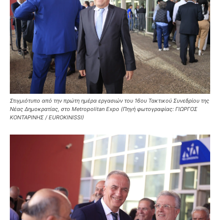
Στιγμιότυπο από την πρώτη ημέρα εργασιών του 16ου Τακτικού Συνεδρίου της
Νέας Δημοκρατίας, στο Metropolitan Expo (Πηγή φωτογραφίας: ΓΙΩΡΓΟΣ
ΚΟΝΤΑΡΙΝΗΣ / EUROKINISSI)