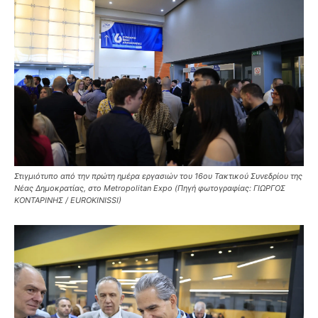
Στιγμιότυπο από την πρώτη ημέρα εργασιών του 16ου Τακτικού Συνεδρίου της
Νέας Δημοκρατίας, στο Metropolitan Expo (Πηγή φωτογραφίας: ΓΙΩΡΓΟΣ
ΚΟΝΤΑΡΙΝΗΣ / EUROKINISSI)