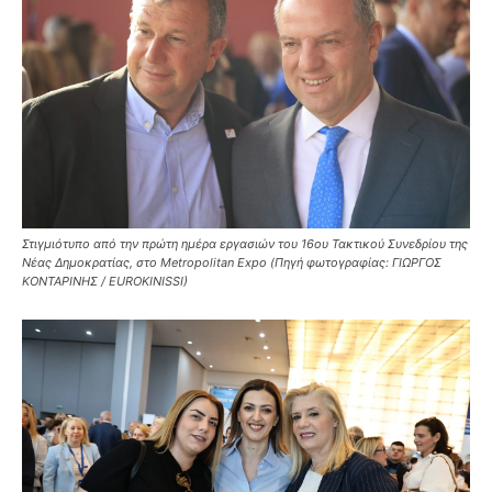
Στιγμιότυπο από την πρώτη ημέρα εργασιών του 16ου Τακτικού Συνεδρίου της
Νέας Δημοκρατίας, στο Metropolitan Expo (Πηγή φωτογραφίας: ΓΙΩΡΓΟΣ
ΚΟΝΤΑΡΙΝΗΣ / EUROKINISSI)