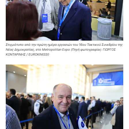
Στιγμιότυπο από την πρώτη ημέρα εργασιών του 16ου Τακτικού Συνεδρίου της
Νέας Δημοκρατίας, στο Metropolitan Expo (Πηγή φωτογραφίας: ΓΙΩΡΓΟΣ
ΚΟΝΤΑΡΙΝΗΣ / EUROKINISSI)