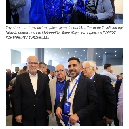
Στιγμιότυπο από την πρώτη ημέρα εργασιών του 16ου Τακτικού Συνεδρίου της
Νέας Δημοκρατίας, στο Metropolitan Expo (Πηγή φωτογραφίας: ΓΙΩΡΓΟΣ
ΚΟΝΤΑΡΙΝΗΣ / EUROKINISSI)