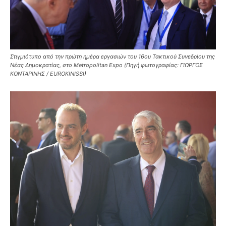
Στιγμιότυπο από την πρώτη ημέρα εργασιών του 16ου Τακτικού Συνεδρίου της
Νέας Δημοκρατίας, στο Metropolitan Expo (Πηγή φωτογραφίας: ΓΙΩΡΓΟΣ
ΚΟΝΤΑΡΙΝΗΣ / EUROKINISSI)