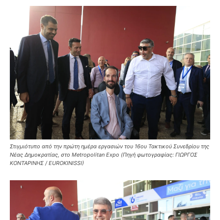
Στιγμιότυπο από την πρώτη ημέρα εργασιών του 16ου Τακτικού Συνεδρίου της
Νέας Δημοκρατίας, στο Metropolitan Expo (Πηγή φωτογραφίας: ΓΙΩΡΓΟΣ
ΚΟΝΤΑΡΙΝΗΣ / EUROKINISSI)