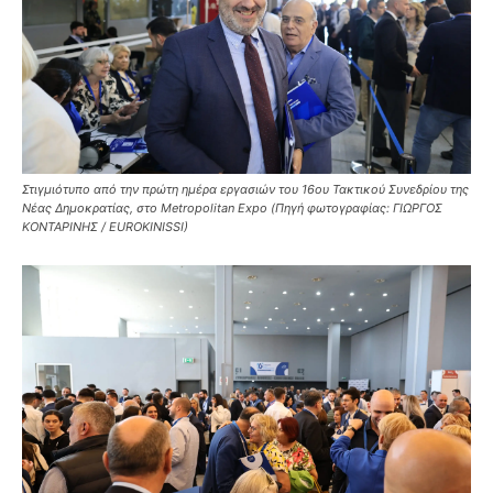
Στιγμιότυπο από την πρώτη ημέρα εργασιών του 16ου Τακτικού Συνεδρίου της
Νέας Δημοκρατίας, στο Metropolitan Expo (Πηγή φωτογραφίας: ΓΙΩΡΓΟΣ
ΚΟΝΤΑΡΙΝΗΣ / EUROKINISSI)