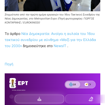
Στιγμιότυπο από την πρώτη ημέρα εργασιών του 16ου Τακτικού Συνεδρίου της
Νέας Δημοκρατίας, στο Metropolitan Expo (Πηγή φωτογραφίας: ΓΙΩΡΓΟΣ
ΚΟΝΤΑΡΙΝΗΣ / EUROKINISSI)
To άρθρο
Νέα Δημοκρατία: Ανοίγει η αυλαία του 16ου
τακτικού συνεδρίου με σύνθημα «Μαζί για την Ελλάδα
του 2030»
δημοσιεύτηκε στο
NewsIT
.
Πηγή