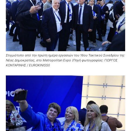
Στιγμιότυπο από την πρώτη ημέρα εργασιών του 16ου Τακτικού Συνεδρίου της
Νέας Δημοκρατίας, στο Metropolitan Expo (Πηγή φωτογραφίας: ΓΙΩΡΓΟΣ
ΚΟΝΤΑΡΙΝΗΣ / EUROKINISSI)