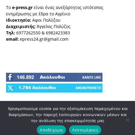
Το
e-press.gr
είναι ένας ανεξάρτητος ιστότοπος
ενημέρωσης με έδρα το Αγρίνιο
Ιδιοκτησία:
Αφοι Πολύζου
Διαχειριστής:
Άγγελος Πολύζος
Τηλ:
6977262550 & 6982423383
email:
epress24.gr@gmail.com
Χρησιμοποιούμε cookie για την εξατομίκευση περιεχομένου και
διαφημίσεων, την παροχή λειτουργιών κοινωνικών μέσων και
την ανάλυση της επισκεψιμότητάς μας
Αποδέχομαι
Λεπτομέρειες
© e-press.gr