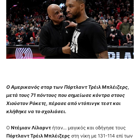
Ο Αμερικανός σταρ των Πόρτλαντ Τρέιλ Μπλέιζερς,
μετά τους 71 πόντους που σημείωσε κόντρα στους
Χιούστον Ρόκετς, πέρασε από ντόπινγκ τεστ και
κλήθηκε να το σχολιάσει.
Ο
Ντέμιαν Λίλαρντ
ήταν… μαγικός και οδήγησε τους
Πόρτλαντ Τρέιλ Μπλέιζερς
στη νίκη με 131-114 επί των