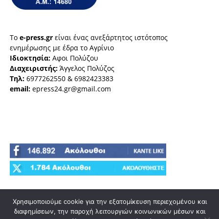
Το
e-press.gr
είναι ένας ανεξάρτητος ιστότοπος
ενημέρωσης με έδρα το Αγρίνιο
Ιδιοκτησία:
Αφοι Πολύζου
Διαχειριστής:
Άγγελος Πολύζος
Τηλ:
6977262550 & 6982423383
email:
epress24.gr@gmail.com
Χρησιμοποιούμε cookie για την εξατομίκευση περιεχομένου και
διαφημίσεων, την παροχή λειτουργιών κοινωνικών μέσων και