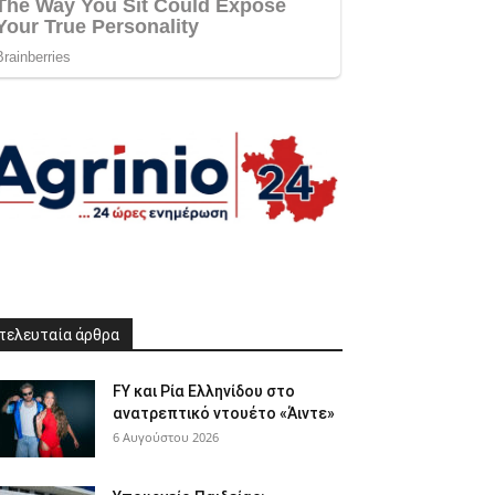
τελευταία άρθρα
FY και Ρία Ελληνίδου στο
ανατρεπτικό ντουέτο «Άιντε»
6 Αυγούστου 2026