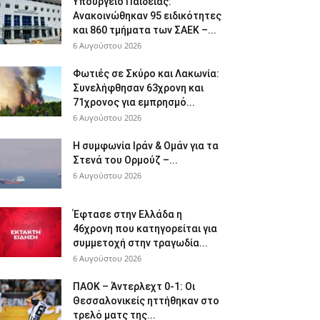
Υπουργείο Παιδείας:
Ανακοινώθηκαν 95 ειδικότητες
και 860 τμήματα των ΣΑΕΚ –...
6 Αυγούστου 2026
Φωτιές σε Σκύρο και Λακωνία:
Συνελήφθησαν 63χρονη και
71χρονος για εμπρησμό...
6 Αυγούστου 2026
Η συμφωνία Ιράν & Ομάν για τα
Στενά του Ορμούζ –...
6 Αυγούστου 2026
Έφτασε στην Ελλάδα η
46χρονη που κατηγορείται για
συμμετοχή στην τραγωδία...
6 Αυγούστου 2026
ΠΑΟΚ – Άντερλεχτ 0-1: Οι
Θεσσαλονικείς ηττήθηκαν στο
τρελό ματς της...