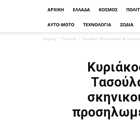
ΑΡΧΙΚΉ
ΕΛΛΆΔΑ
ΚΌΣΜΟΣ
ΠΟΛΙΤ
ΑΥΤΟ-ΜΟΤΟ
ΤΕΧΝΟΛΟΓΙΑ
ΖΩΔΙΑ
Αρχική
Πολιτική
Κυριάκος Μητσοτάκης σε Κωνσταν
Κυριάκο
Τασούλα
σκηνικο
προσηλωμέ