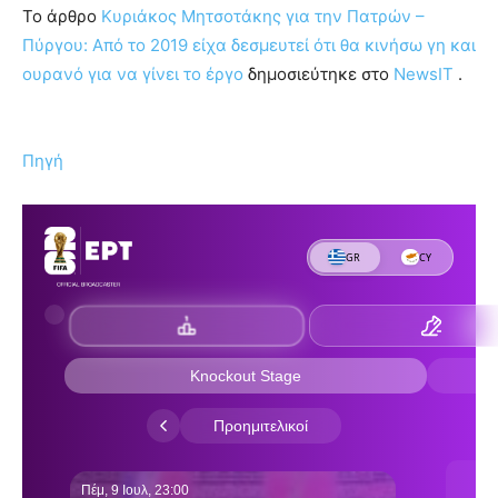
To άρθρο
Κυριάκος Μητσοτάκης για την Πατρών –
Πύργου: Από το 2019 είχα δεσμευτεί ότι θα κινήσω γη και
ουρανό για να γίνει το έργο
δημοσιεύτηκε στο
NewsIT
.
Πηγή