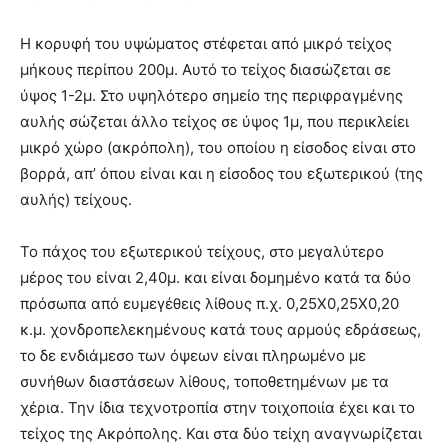
Η κορυφή του υψώματος στέφεται από μικρό τείχος
μήκους περίπου 200μ. Αυτό το τείχος διασώζεται σε
ύψος 1-2μ. Στο υψηλότερο σημείο της περιφραγμένης
αυλής σώζεται άλλο τείχος σε ύψος 1μ, που περικλείει
μικρό χώρο (ακρόπολη), του οποίου η είσοδος είναι στο
βορρά, απ’ όπου είναι και η είσοδος του εξωτερικού (της
αυλής) τείχους.
Το πάχος του εξωτερικού τείχους, στο μεγαλύτερο
μέρος του είναι 2,40μ. και είναι δομημένο κατά τα δύο
πρόσωπα από ευμεγέθεις λίθους π.χ. 0,25Χ0,25Χ0,20
κ.μ. χονδροπελεκημένους κατά τους αρμούς εδράσεως,
το δε ενδιάμεσο των όψεων είναι πληρωμένο με
συνήθων διαστάσεων λίθους, τοποθετημένων με τα
χέρια. Την ίδια τεχνοτροπία στην τοιχοποιία έχει και το
τείχος της Ακρόπολης. Και στα δύο τείχη αναγνωρίζεται