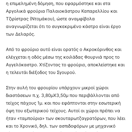
η επιμελημένη δόμηση, που εφαρμόστηκε και στα
Αργολικά φρούρια Παλαιοκάστρου Καπαρελλίου και
Τζιρίστρας (Ντομάκου), ώστε αναμφίβολα
αναγνωρίζεται ότι το συγκεκριμένο κάστρο είναι έργο
των Δελαρός.
Από το φρούριο αυτό είναι ορατός ο Ακροκόρινθος και
ελέγχεται η οδός μέσω της κοιλάδας Φουρνιά προς το
Αγγελόκαστρο. Χτίζοντας το φρούριο, αποκλείστηκε και
η τελευτάι διέξοδος του Σγουρού.
Στην αυλή του φρουρίου υπάρχουν μικροί χώροι
διαστάσεων π.χ. 3,80μΧ3,50μ που περιβάλλονται από
τείχος πάχους 1μ. και που εφάπτονται στην εσωτερική
όψη του εξωτερικού τείχους. Αυτοί οι χώροι πρέπει να
ήταν «ταμπούρια» των σκουταρωτζαγρατόρων, που λέει
και το Χρονικό, δηλ. των ασπιδοφόρων με μηχανικό