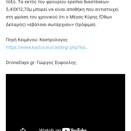
τόξο. Τα εκτός του φρουρίου ερείπια διαστάσεων
5,40Χ12,70μ μπορεί να είναι αποθήκη που αντιστοιχεί
στη φράση του χρονικού ότι ο Μέγας Κύρης (Όθων
Δελαρός) «εβάλασι σωτάρχισιν» (τρόφιμα).
Πηγή Κειμένου: Καστρολογος
https://www.kastra.eu/castlegr.php?ka…
DroneDays gr: Γιώργος Σοφούλης.