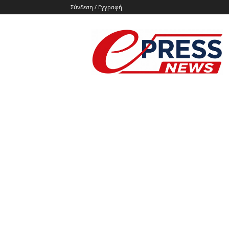
Σύνδεση / Εγγραφή
e-
press.gr