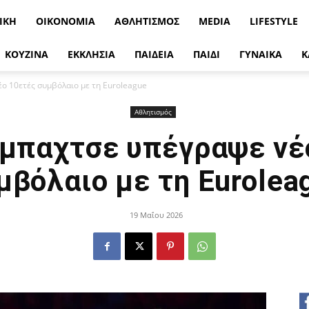
ΙΚΉ
ΟΙΚΟΝΟΜΊΑ
ΑΘΛΗΤΙΣΜΌΣ
MEDIA
LIFESTYLE
ΚΟΥΖΙΝΑ
ΕΚΚΛΗΣΙΑ
ΠΑΙΔΕΙΑ
ΠΑΙΔΙ
ΓΥΝΑΙΚΑ
Κ
ο 10ετές συμβόλαιο με τη Euroleague
Αθλητισμός
μπαχτσε υπέγραψε νέ
μβόλαιο με τη Eurolea
19 Μαΐου 2026