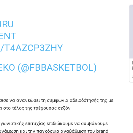
URU
ENT
M/T4AZCP3ZHY
EKO (@FBBASKETBOL)
σισε να ανανεώσει τη συμφωνία αδειοδότησής της με
ι στο τέλος της τρέχουσας σεζόν.
αγωνιστικής επιτυχίας·επιδιώκουμε να συμβάλουμε
δυνάμωση και την παγκόσμια αναβάθμιση του brand