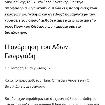
Δικαιοσύνης του κ. Σταύρος Κοντονής ως
“την
απόφαση να ψηφιστούν οι Κώδικες παραμονές των
εκλογών ως ”στίγμα και όνειδος”, και αργότερα τον
τρόπο με τον οποίο ”μεθοδεύτηκε και ψηφίστηκε” ο
νέος Ποινικός Κώδικας ως «ακραίο σημείο
διαπλοκής».
Η ανάρτηση του Άδωνι
Γεωργιάδη
«Ο Τσίπρας είναι γυμνός…»
Κατά το παραμύθι του Hans Christian Andersen «Ο
Βασιλιάς είναι γυμνός».
Βαρύς αχός σηκώθηκε και άρχισαν πάλι οι ευαίσθητοι
και οι του πολιτικού comme il faut να με κατηγορούν για