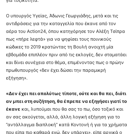
για τοξικότητα.
Ο υπουργός Υγείας, Άδωνις Γεωργιάδης, μετά και τις
αντιδράσεις για την καταγγελία που έκανε από τον
αέρα του Action24, όπου κατηγόρησε τον Αλέξη Τσίπρα
πως «πήρε λεφτά» για να ψηφίσει τους ποινικούς
κώδικες το 2019 κρατώντας τη Βουλή ανοιχτή μία
εβδομάδα επιπλέον πριν από τις εκλογές, δεν σταματάει
και δίνει συνέχεια στο θέμα, επιμένοντας πως ο πρώην
πρωθυπουργός «δεν έχει δώσει την παραμικρή
εξήγηση».
«Δεν έχει πει απολύτως τίποτε, ούτε και θα πει, διότι
αν μπει στη συζήτηση, θα έπρεπε να εξηγήσει γιατί το
έκανε
και, λυπούμαι που θα σας το πω, όσο τοξικό και
αν σας ακούγεται, αλλά, άλλη λογική εξήγηση για το
”αντάλλαγμα διαπλοκή” κατά Κοντονή ή για τα χρήματα
που είπα πιο καθαρά εγώ, δεν υπάρχει», είπε αρχικά ο