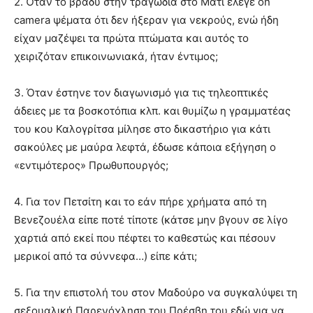
2. Όταν το βράδυ στην τραγωδία στο Μάτι έλεγε on
camera ψέματα ότι δεν ήξεραν για νεκρούς, ενώ ήδη
είχαν μαζέψει τα πρώτα πτώματα και αυτός το
χειριζόταν επικοινωνιακά, ήταν έντιμος;
3. Όταν έστηνε τον διαγωνισμό για τις τηλεοπτικές
άδειες με τα βοσκοτόπια κλπ. και θυμίζω η γραμματέας
του κου Καλογρίτσα μίλησε στο δικαστήριο για κάτι
σακούλες με μαύρα λεφτά, έδωσε κάποια εξήγηση ο
«εντιμότερος» Πρωθυπουργός;
4. Για τον Πετσίτη και το εάν πήρε χρήματα από τη
Βενεζουέλα είπε ποτέ τίποτε (κάτσε μην βγουν σε λίγο
χαρτιά από εκεί που πέφτει το καθεστώς και πέσουν
μερικοί από τα σύννεφα…) είπε κάτι;
5. Για την επιστολή του στον Μαδούρο να συγκαλύψει τη
σεξουαλική Παρενόχληση του Πρέσβη του εδώ για να