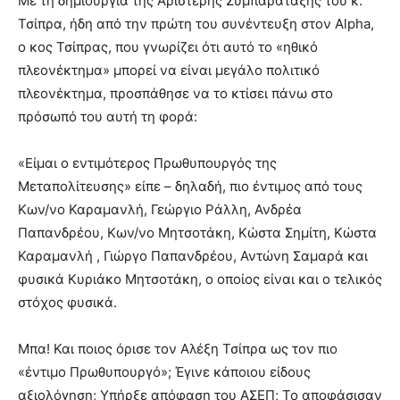
Με τη δημιουργία της Αριστερής Συμπαράταξης του κ.
Τσίπρα, ήδη από την πρώτη του συνέντευξη στον Alpha,
ο κος Τσίπρας, που γνωρίζει ότι αυτό το «ηθικό
πλεονέκτημα» μπορεί να είναι μεγάλο πολιτικό
πλεονέκτημα, προσπάθησε να το κτίσει πάνω στο
πρόσωπό του αυτή τη φορά:
«Είμαι ο εντιμότερος Πρωθυπουργός της
Μεταπολίτευσης» είπε – δηλαδή, πιο έντιμος από τους
Κων/νο Καραμανλή, Γεώργιο Ράλλη, Ανδρέα
Παπανδρέου, Κων/νο Μητσοτάκη, Κώστα Σημίτη, Κώστα
Καραμανλή , Γιώργο Παπανδρέου, Αντώνη Σαμαρά και
φυσικά Κυριάκο Μητσοτάκη, ο οποίος είναι και ο τελικός
στόχος φυσικά.
Μπα! Και ποιος όρισε τον Αλέξη Τσίπρα ως τον πιο
«έντιμο Πρωθυπουργό»; Έγινε κάποιου είδους
αξιολόγηση; Υπήρξε απόφαση του ΑΣΕΠ; Το αποφάσισαν