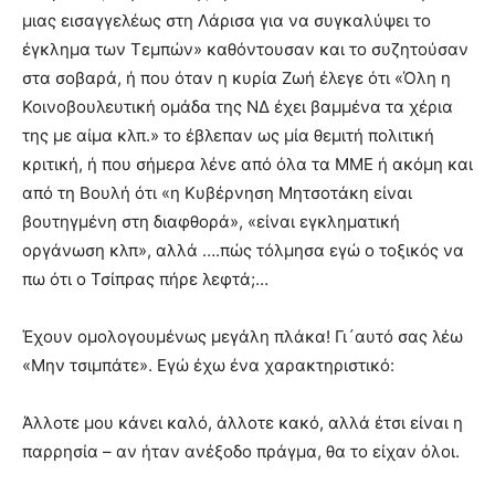
μιας εισαγγελέως στη Λάρισα για να συγκαλύψει το
έγκλημα των Τεμπών» καθόντουσαν και το συζητούσαν
στα σοβαρά, ή που όταν η κυρία Ζωή έλεγε ότι «Όλη η
Κοινοβουλευτική ομάδα της ΝΔ έχει βαμμένα τα χέρια
της με αίμα κλπ.» το έβλεπαν ως μία θεμιτή πολιτική
κριτική, ή που σήμερα λένε από όλα τα ΜΜΕ ή ακόμη και
από τη Βουλή ότι «η Κυβέρνηση Μητσοτάκη είναι
βουτηγμένη στη διαφθορά», «είναι εγκληματική
οργάνωση κλπ», αλλά ….πώς τόλμησα εγώ ο τοξικός να
πω ότι ο Τσίπρας πήρε λεφτά;…
Έχουν ομολογουμένως μεγάλη πλάκα! Γι´αυτό σας λέω
«Μην τσιμπάτε». Εγώ έχω ένα χαρακτηριστικό:
Άλλοτε μου κάνει καλό, άλλοτε κακό, αλλά έτσι είναι η
παρρησία – αν ήταν ανέξοδο πράγμα, θα το είχαν όλοι.