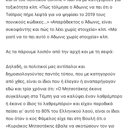
τοξικότητα κλπ. «Πώς τόλμησε ο Άδωνις να πει ότι ο
Τσίπρας πήρε λεφτά για να ψηφίσει το 2019 τους
ποινικούς κώδικες…» «Απαράδεκτος ο Άδωνις, είναι
συκοφάντης και πώς το λέει χωρίς στοιχεία» κλπ. «Μα
γιατί να το πει αυτό ο Αδωνις χωρίς στοιχεία» κλπ.
Ας τα πάρουμε λοιπόν από την αρχή και με τη σειρά:
Δηλαδή, οι πολιτικοί μας αντίπαλοι και
δημοσιολογούντες παντός τύπου, που με κατηγορούν
από χθες, είναι οι ίδιοι που ή έλεγαν ή αναπαρήγαγαν
εδώ και τρία χρόνια ότι: «Ο Μητσοτάκης έκανε
συγκάλυψη στα Τέμπη για να καλύψει έναν λαθρέμπορο
ή έκανε ο ίδιος το λαθρεμπόριο» και είχαν παροδικά
πείσει γι’ αυτό το 80% του Ελληνικού λαού, είναι οι ίδιοι
που όταν ο κος Φάμελος είχε πει στη Βουλή ότι ο
«Κυριάκος Μητσοτάκης έβαλε να σκοτώσουν τον γιο