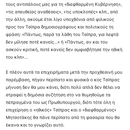
τους αντιπάλους μας για τη «διεφθαρμένη Κυβέρνηση»,
«τις απευθείας αναθέσεις», «τις υποκλοπές» κλπ., από
την άλλη, ακούμε έτσι λίγο υποχθόνια από φιλικούς
προς τον Τσίπρα δημοσιογράφους και πολιτικούς τη
φράση: «Πάντως, παρά τα λάθη του Τσίπρα, για λεφτά
δεν μίλησε ποτέ κανείς…» ή «Πάντως, αν και του
ασκούν κριτική, ποτέ κανείς δεν αμφισβήτησε την ηθική
του κλπ»…
Ε πλέον αυτά τα επιχειρήματα μετά την προχθεσινή μου
παρέμβαση, πήγαν περίπατο και φυσικά ο κος Τσίπρας
μήνυση δεν θα μου κάνει, διότι πολύ απλά δεν θέλει να
στραφεί η δημόσια συζήτηση στο να θυμηθούμε τα
πεπραγμένα του ως Πρωθυπουργού, διότι τότε όλη η
επιχείρηση ο «ηθικός» Τσίπρας και ο «διεφθαρμένος»
Μητσοτάκης θα πάνε περίπατο από τη φασαρία που θα
έκανα και το γνωρίζει αυτό.