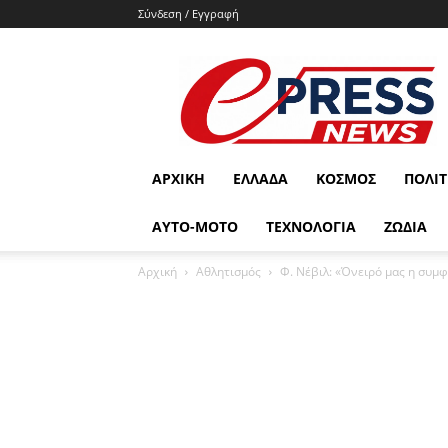
Σύνδεση / Εγγραφή
e-
press.gr
ΑΡΧΙΚΉ
ΕΛΛΆΔΑ
ΚΌΣΜΟΣ
ΠΟΛΙΤ
ΑΥΤΟ-ΜΟΤΟ
ΤΕΧΝΟΛΟΓΙΑ
ΖΩΔΙΑ
Αρχική
Αθλητισμός
Φ. Νέβιλ: «Όνειρό μας η συμφω