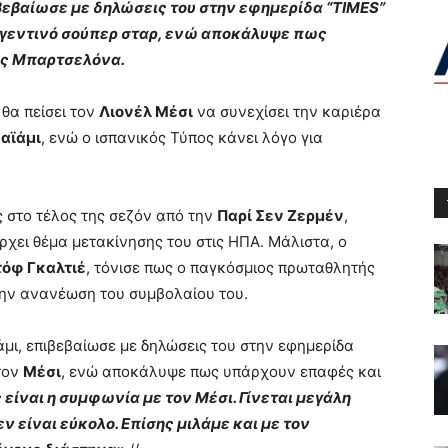
ιβεβαίωσε με δηλώσεις του στην εφημερίδα “TIMES”
ργεντινό σούπερ σταρ, ενώ αποκάλυψε πως
ης Μπαρτσελόνα.
 θα πείσει τον
Λιονέλ Μέσι
να συνεχίσει την καριέρα
αϊάμι
, ενώ ο ισπανικός Τύπος κάνει λόγο για
 στο τέλος της σεζόν από την
Παρί Σεν Ζερμέν
,
χει θέμα μετακίνησης του στις ΗΠΑ. Μάλιστα, ο
τόφ Γκαλτιέ
, τόνισε πως ο παγκόσμιος πρωταθλητής
στην ανανέωση του συμβολαίου του.
άμι, επιβεβαίωσε με δηλώσεις του στην εφημερίδα
τον
Μέσι
, ενώ αποκάλυψε πως υπάρχουν επαφές και
 είναι η συμφωνία με τον Μέσι. Γίνεται μεγάλη
ν είναι εύκολο. Επίσης μιλάμε και με τον