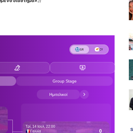
όμενο διάστημα»
.//