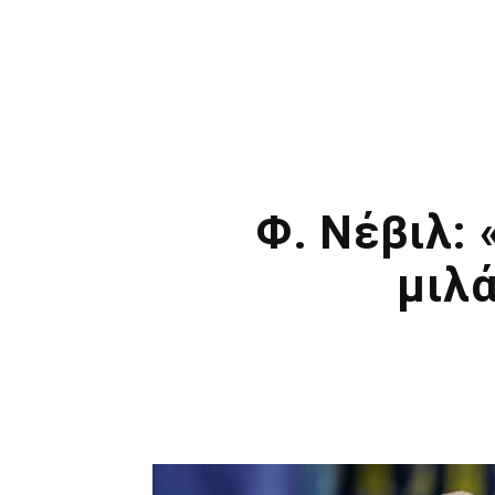
Φ. Νέβιλ: 
μιλ