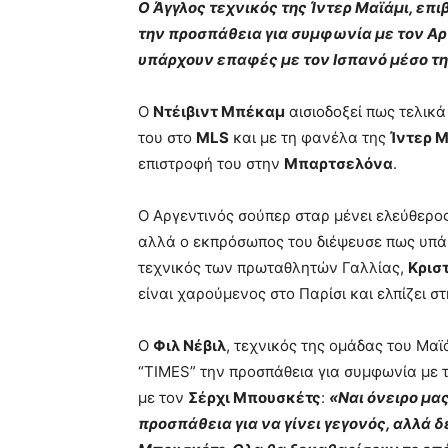
Ο Άγγλος τεχνικός της Ίντερ Μαϊάμι, επ
την προσπάθεια για συμφωνία με τον A
υπάρχουν επαφές με τον Ισπανό μέσο τ
Ο
Ντέιβιντ Μπέκαμ
αισιοδοξεί πως τελικά
του στο
MLS
και με τη φανέλα της
Ίντερ Μ
επιστροφή του στην
Μπαρτσελόνα
.
Ο Αργεντινός σούπερ σταρ μένει ελεύθερος
αλλά ο εκπρόσωπος του διέψευσε πως υπάρ
τεχνικός των πρωταθλητών Γαλλίας,
Κρισ
είναι χαρούμενος στο Παρίσι και ελπίζει 
Ο
Φιλ Νέβιλ
, τεχνικός της ομάδας του Μαϊ
“TIMES” την προσπάθεια για συμφωνία με 
με τον
Σέρχι Μπουσκέτς
:
«Ναι όνειρο μας
προσπάθεια για να γίνει γεγονός, αλλά δε