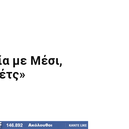
ία με Μέσι,
έτς»