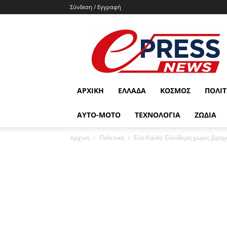
Σύνδεση / Εγγραφή
e-
press.gr
ΑΡΧΙΚΉ
ΕΛΛΆΔΑ
ΚΌΣΜΟΣ
ΠΟΛΙΤ
ΑΥΤΟ-ΜΟΤΟ
ΤΕΧΝΟΛΟΓΙΑ
ΖΩΔΙΑ
Αρχική
Πολιτική
Εύα Καϊλή: Ελεύθερη χωρίς βραχ