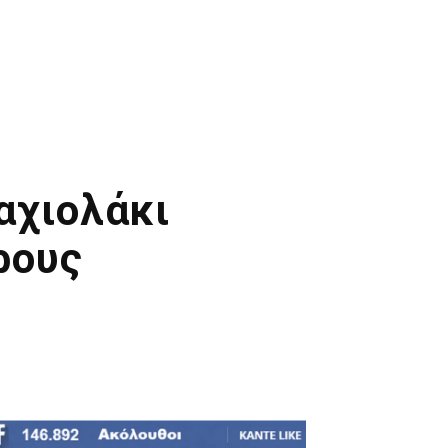
αχιολάκι
ρους