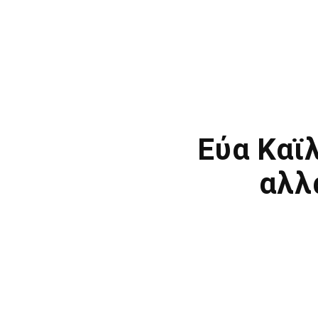
Εύα Καϊ
αλλ