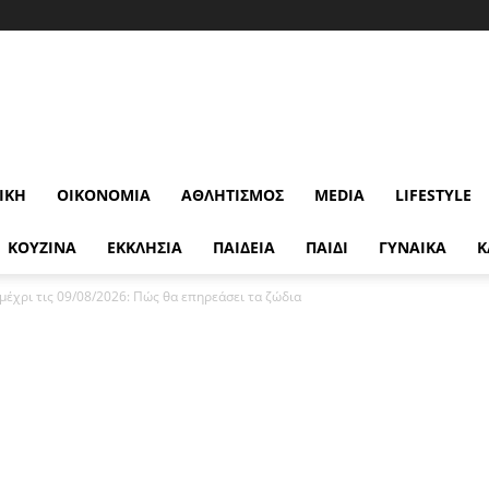
ΙΚΉ
ΟΙΚΟΝΟΜΊΑ
ΑΘΛΗΤΙΣΜΌΣ
MEDIA
LIFESTYLE
ΚΟΥΖΙΝΑ
ΕΚΚΛΗΣΙΑ
ΠΑΙΔΕΙΑ
ΠΑΙΔΙ
ΓΥΝΑΙΚΑ
Κ
μέχρι τις 09/08/2026: Πώς θα επηρεάσει τα ζώδια