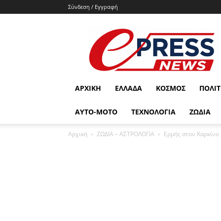
Σύνδεση / Εγγραφή
e-
press.gr
ΑΡΧΙΚΉ
ΕΛΛΆΔΑ
ΚΌΣΜΟΣ
ΠΟΛΙΤ
ΑΥΤΟ-ΜΟΤΟ
ΤΕΧΝΟΛΟΓΙΑ
ΖΩΔΙΑ
Αρχική
ΖΩΔΙΑ – ΑΣΤΡΟΛΟΓΙΑ
Ερμής στον Καρκίνο 