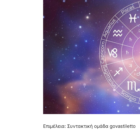
Επιμέλεια: Συντακτική ομάδα govastiletto