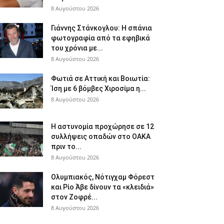
8 Αυγούστου 2026
Γιάννης Στάνκογλου: Η σπάνια
φωτογραφία από τα εφηβικά
του χρόνια με...
8 Αυγούστου 2026
Φωτιά σε Αττική και Βοιωτία:
Ίση με 6 βόμβες Χιροσίμα η...
8 Αυγούστου 2026
Η αστυνομία προχώρησε σε 12
συλλήψεις οπαδών στο ΟΑΚΑ
πριν το...
8 Αυγούστου 2026
Ολυμπιακός, Νότιγχαμ Φόρεστ
και Ρίο Άβε δίνουν τα «κλειδιά»
στον Ζοφρέ...
8 Αυγούστου 2026