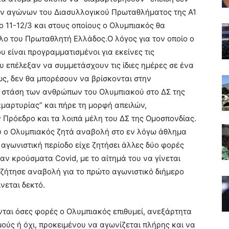
των αγώνων του Διασυλλογικού Πρωταθλήματος της Α1
ο 11-12/3 και στους οποίους ο Ολυμπιακός θα
τλο του Πρωταθλητή Ελλάδος.Ο λόγος για τον οποίο ο
είναι προγραμματισμένοι για εκείνες τις
του επέλεξαν να συμμετάσχουν τις ίδιες ημέρες σε ένα
ως, δεν θα μπορέσουν να βρίσκονται στην
 στάση των ανθρώπων του Ολυμπιακού στο ΔΣ της
αμαρτυρίας” και πήρε τη μορφή απειλών,
 Πρόεδρο και τα λοιπά μέλη του ΔΣ της Ομοσπονδίας.
ου ο Ολυμπιακός ζητά αναβολή στο εν λόγω άθλημα
 αγωνιστική περίοδο είχε ζητήσει άλλες δύο φορές
ν κρούσματα Covid, με το αίτημά του να γίνεται
ς ζήτησε αναβολή για το πρώτο αγωνιστικό διήμερο
νεται δεκτό.
ται όσες φορές ο Ολυμπιακός επιθυμεί, ανεξάρτητα
μούς ή όχι, προκειμένου να αγωνίζεται πλήρης και να