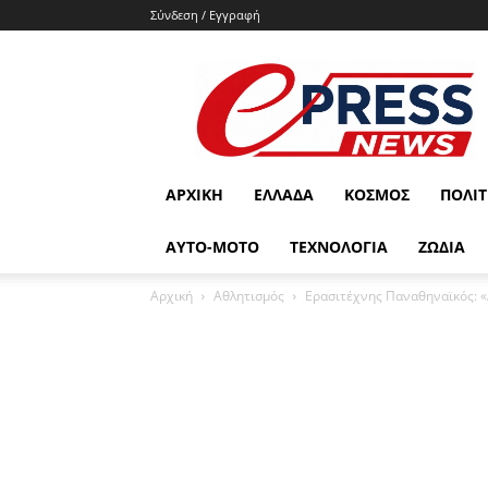
Σύνδεση / Εγγραφή
e-
press.gr
ΑΡΧΙΚΉ
ΕΛΛΆΔΑ
ΚΌΣΜΟΣ
ΠΟΛΙΤ
ΑΥΤΟ-ΜΟΤΟ
ΤΕΧΝΟΛΟΓΙΑ
ΖΩΔΙΑ
Αρχική
Αθλητισμός
Ερασιτέχνης Παναθηναϊκός: «