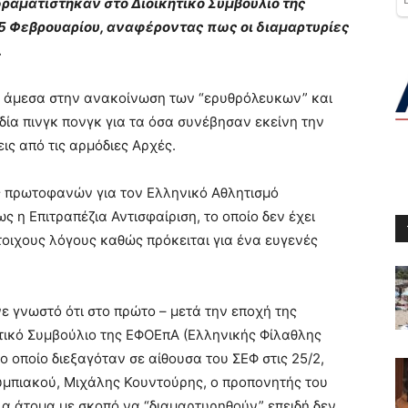
αδραματίστηκαν στο Διοικητικό Συμβούλιο της
5 Φεβρουαρίου, αναφέροντας πως οι διαμαρτυρίες
.
 άμεσα στην ανακοίνωση των “ερυθρόλευκων” και
δία πινγκ πονγκ για τα όσα συνέβησαν εκείνη την
ς από τις αρμόδιες Αρχές.
ές πρωτοφανών για τον Ελληνικό Αθλητισμό
 η Επιτραπέζια Αντισφαίριση, το οποίο δεν έχει
τοιχους λόγους καθώς πρόκειται για ένα ευγενές
ε γνωστό ότι στο πρώτο – μετά την εποχή της
ητικό Συμβούλιο της ΕΦΟΕπΑ (Ελληνικής Φίλαθλης
ο οποίο διεξαγόταν σε αίθουσα του ΣΕΦ στις 25/2,
υμπιακού, Μιχάλης Κουντούρης, ο προπονητής του
α άτομα με σκοπό να “διαμαρτυρηθούν” επειδή δεν