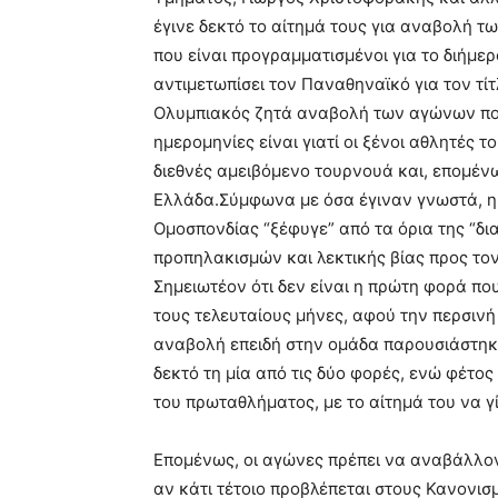
έγινε δεκτό το αίτημά τους για αναβολή 
που είναι προγραμματισμένοι για το διήμερ
αντιμετωπίσει τον Παναθηναϊκό για τον τί
Ολυμπιακός ζητά αναβολή των αγώνων που 
ημερομηνίες είναι γιατί οι ξένοι αθλητές 
διεθνές αμειβόμενο τουρνουά και, επομέν
Ελλάδα.Σύμφωνα με όσα έγιναν γνωστά, η
Ομοσπονδίας “ξέφυγε” από τα όρια της “δι
προπηλακισμών και λεκτικής βίας προς τον
Σημειωτέον ότι δεν είναι η πρώτη φορά π
τους τελευταίους μήνες, αφού την περσινή
αναβολή επειδή στην ομάδα παρουσιάστηκα
δεκτό τη μία από τις δύο φορές, ενώ φέτο
του πρωταθλήματος, με το αίτημά του να γί
Επομένως, οι αγώνες πρέπει να αναβάλλον
αν κάτι τέτοιο προβλέπεται στους Κανονισ