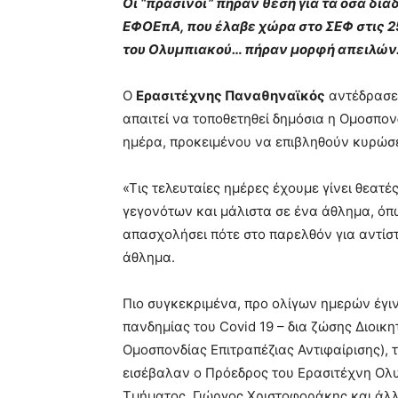
Οι “πράσινοι” πήραν θέση για τα όσα δι
ΕΦΟΕπΑ, που έλαβε χώρα στο ΣΕΦ στις 2
του Ολυμπιακού… πήραν μορφή απειλών
Ο
Ερασιτέχνης Παναθηναϊκός
αντέδρασε
απαιτεί να τοποθετηθεί δημόσια η Ομοσπον
ημέρα, προκειμένου να επιβληθούν κυρώσει
«Τις τελευταίες ημέρες έχουμε γίνει θεατ
γεγονότων και μάλιστα σε ένα άθλημα, όπως
απασχολήσει πότε στο παρελθόν για αντίσ
άθλημα.
Πιο συγκεκριμένα, προ ολίγων ημερών έγιν
πανδημίας του Covid 19 – δια ζώσης Διοικ
Ομοσπονδίας Επιτραπέζιας Αντιφαίρισης), τ
εισέβαλαν ο Πρόεδρος του Ερασιτέχνη Ολ
Τμήματος, Γιώργος Χριστοφοράκης και άλλ