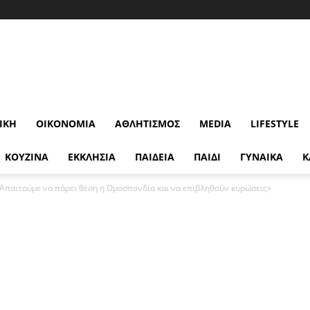
ΙΚΉ
ΟΙΚΟΝΟΜΊΑ
ΑΘΛΗΤΙΣΜΌΣ
MEDIA
LIFESTYLE
ΚΟΥΖΙΝΑ
ΕΚΚΛΗΣΙΑ
ΠΑΙΔΕΙΑ
ΠΑΙΔΙ
ΓΥΝΑΙΚΑ
Κ
Απαιτούμε να πάρει θέση η Ομοσπονδία και να επιβληθούν κυρώσεις»