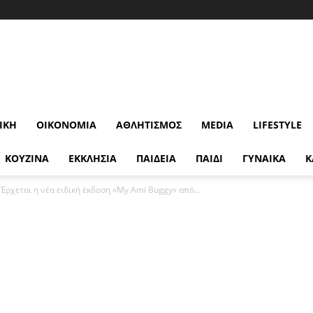
ΙΚΉ
ΟΙΚΟΝΟΜΊΑ
ΑΘΛΗΤΙΣΜΌΣ
MEDIA
LIFESTYLE
ΚΟΥΖΙΝΑ
ΕΚΚΛΗΣΙΑ
ΠΑΙΔΕΙΑ
ΠΑΙΔΙ
ΓΥΝΑΙΚΑ
Κ
 Έρχεται η νέα ειδική έκδοση «My Ami Buggy» από...