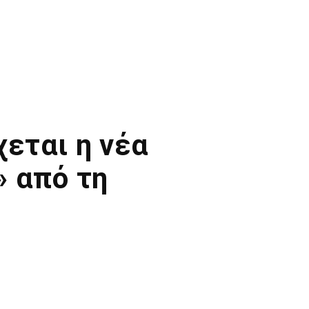
χεται η νέα
» από τη