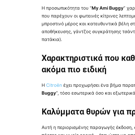
Η προσωπικότητα του “
My Ami Buggy
” χα
που παρέχουν οι φωτεινές κίτρινες λεπτομ
μπροστινό μέρος και κατευθυντικά βέλη σ
αποθήκευσης, γάντζος συγκράτησης τσάντα
πατάκια).
Χαρακτηριστικά που καθ
ακόμα πιο ειδική
Η
Citroën
έχει προχωρήσει ένα βήμα παραπέ
Buggy
”, τόσο εσωτερικά όσο και εξωτερικά
Καλύμματα θυρών για π
Αυτή η περιορισμένης παραγωγής έκδοση, σ