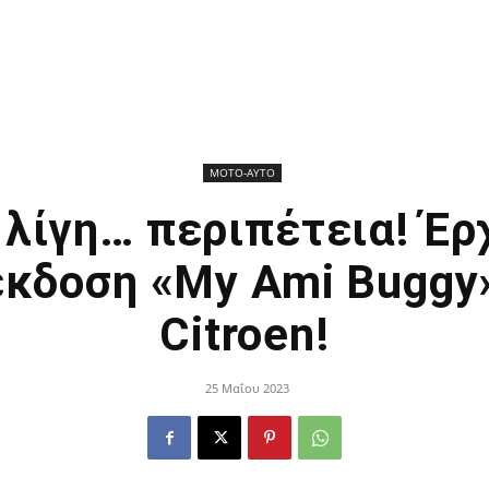
ΜΟΤΟ-ΑΥΤΟ
λίγη… περιπέτεια! Έρ
έκδοση «My Ami Buggy
Citroen!
25 Μαΐου 2023