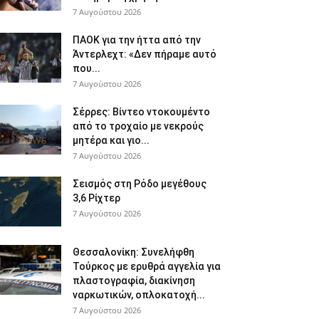
7 Αυγούστου 2026
ΠΑΟΚ για την ήττα από την
Άντερλεχτ: «Δεν πήραμε αυτό
που...
7 Αυγούστου 2026
Σέρρες: Βίντεο ντοκουμέντο
από το τροχαίο με νεκρούς
μητέρα και γιο...
7 Αυγούστου 2026
Σεισμός στη Ρόδο μεγέθους
3,6 Ρίχτερ
7 Αυγούστου 2026
Θεσσαλονίκη: Συνελήφθη
Τούρκος με ερυθρά αγγελία για
πλαστογραφία, διακίνηση
ναρκωτικών, οπλοκατοχή...
7 Αυγούστου 2026