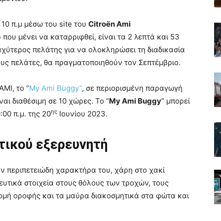
 10 π.μ μέσω του site του
Citroën Ami
που μένει να καταρριφθεί, είναι τα 2 λεπτά και 53
αχύτερος πελάτης για να ολοκληρώσει τη διαδικασία
ους πελάτες, θα πραγματοποιηθούν τον Σεπτέμβριο.
ΜΙ, το “
My Ami Buggy”
, σε περιορισμένη παραγωγή
αι διαθέσιμη σε 10 χώρες. Το “
My Ami Buggy
” μπορεί
ης
00 π.μ. της 20
Ιουνίου 2023.
τικού εξερευνητή
ον περιπετειώδη χαρακτήρα του, χάρη στο χακί
υτικά στοιχεία στους θόλους των τροχών, τους
ομή οροφής και τα μαύρα διακοσμητικά στα φώτα και