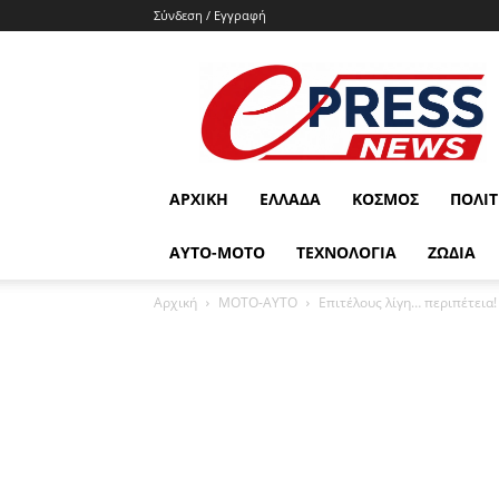
Σύνδεση / Εγγραφή
e-
press.gr
ΑΡΧΙΚΉ
ΕΛΛΆΔΑ
ΚΌΣΜΟΣ
ΠΟΛΙΤ
ΑΥΤΟ-ΜΟΤΟ
ΤΕΧΝΟΛΟΓΙΑ
ΖΩΔΙΑ
Αρχική
ΜΟΤΟ-ΑΥΤΟ
Eπιτέλους λίγη… περιπέτεια!