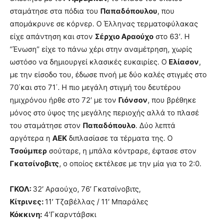
σταμάτησε στα πόδια του
Παπαδόπουλου
, που
απομάκρυνε σε κόρνερ. Ο Έλληνας τερματοφύλακας
είχε απάντηση και στον
Σέρχιο Αραούχο
στο 63′. Η
“Ένωση” είχε το πάνω χέρι στην αναμέτρηση, χωρίς
ωστόσο να δημιουργεί κλασικές ευκαιρίες. Ο
Ελίασον
,
με την είσοδο του, έδωσε πνοή με δύο καλές στιγμές στο
70΄και στο 71΄. Η πιο μεγάλη στιγμή του δευτέρου
ημιχρόνου ήρθε στο 72′ με τον
Γιόνσον
, που βρέθηκε
μόνος στο ύψος της μεγάλης περιοχής αλλά το πλασέ
του σταμάτησε στον
Παπαδόπουλο
. Δύο λεπτά
αργότερα η
ΑΕΚ
διπλασίασε τα τέρματα της. Ο
Τσούμπερ
σούταρε, η μπάλα κόντραρε, έφτασε στον
Γκατσίνοβιτς
, ο οποίος εκτέλεσε με την μία για το 2:0.
ΓΚΟΛ:
32′ Αραούχο, 76′ Γκατσίνοβιτς,
Κίτρινες:
11′ Τζαβέλλας / 11′ Μπαράλες
Κόκκινη:
4’Γκαρντάβσκι