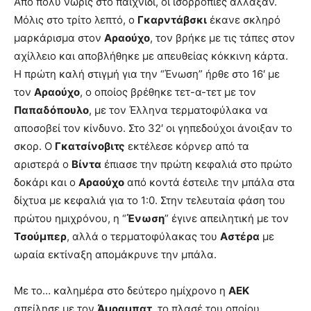
Από πολύ νωρίς στο παιχνίδι, οι ισορροπίες άλλαξαν.
Μόλις στο τρίτο λεπτό, ο
Γκαρντάβσκι
έκανε σκληρό
μαρκάρισμα στον
Αραούχο
, τον βρήκε με τις τάπες στον
αχίλλειο και αποβλήθηκε με απευθείας κόκκινη κάρτα.
Η πρώτη καλή στιγμή για την “Ένωση” ήρθε στο 16′ με
τον
Αραούχο
, ο οποίος βρέθηκε τετ-α-τετ με τον
Παπαδόπουλο
, με τον Έλληνα τερματοφύλακα να
αποσοβεί τον κίνδυνο. Στο 32′ οι γηπεδούχοι άνοιξαν το
σκορ. Ο
Γκατσίνοβιτς
εκτέλεσε κόρνερ από τα
αριστερά ο
Βίντα
έπιασε την πρώτη κεφαλιά στο πρώτο
δοκάρι και ο
Αραούχο
από κοντά έστειλε την μπάλα στα
δίχτυα με κεφαλιά για το 1:0. Στην τελευταία φάση του
πρώτου ημιχρόνου, η “
Ένωση
” έγινε απειλητική με τον
Τσούμπερ
, αλλά ο τερματοφύλακας του
Αστέρα
με
ωραία εκτίναξη απομάκρυνε την μπάλα.
Με το… καλημέρα στο δεύτερο ημίχρονο η
ΑΕΚ
απείλησε με τον
Άμραμπατ
, το πλασέ του οποίου