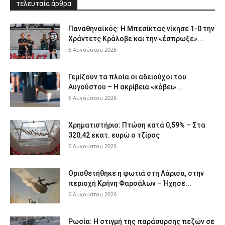
τελευταία άρθρα
Παναθηναϊκός: Η Μπεσίκτας νίκησε 1-0 την
Χράντετς Κράλοβε και την «έσπρωξε»...
6 Αυγούστου 2026
Γεμίζουν τα πλοία οι αδειούχοι του
Αυγούστου – Η ακρίβεια «κόβει»...
6 Αυγούστου 2026
Χρηματιστήριο: Πτώση κατά 0,59% – Στα
320,42 εκατ. ευρώ ο τζίρος
6 Αυγούστου 2026
Οριοθετήθηκε η φωτιά στη Λάρισα, στην
περιοχή Κρήνη Φαρσάλων – Ήχησε...
6 Αυγούστου 2026
Ρωσία: Η στιγμή της παράσυρσης πεζών σε