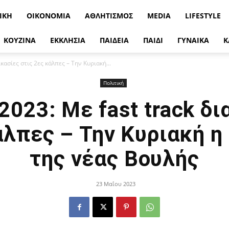
ΙΚΉ
ΟΙΚΟΝΟΜΊΑ
ΑΘΛΗΤΙΣΜΌΣ
MEDIA
LIFESTYLE
ΚΟΥΖΙΝΑ
ΕΚΚΛΗΣΙΑ
ΠΑΙΔΕΙΑ
ΠΑΙΔΙ
ΓΥΝΑΙΚΑ
Κ
κασίες στις 2ες κάλπες – Την Κυριακή...
Πολιτική
2023: Με fast track δι
άλπες – Την Κυριακή 
της νέας Βουλής
23 Μαΐου 2023