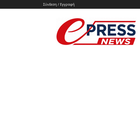
Σύνδεση / Εγγραφή
e-
press.gr