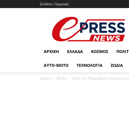
Σύνδεση / Εγγραφή
e-
press.gr
ΑΡΧΙΚΉ
ΕΛΛΆΔΑ
ΚΌΣΜΟΣ
ΠΟΛΙΤ
ΑΥΤΟ-ΜΟΤΟ
ΤΕΧΝΟΛΟΓΙΑ
ΖΩΔΙΑ
Αρχική
Media
Δείτε την Όλγα Δαμάνη 26 χρόνια π