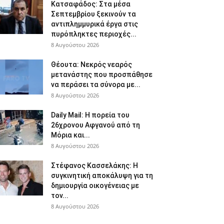
Κατσαφάδος: Στα μέσα
Σεπτεμβρίου ξεκινούν τα
αντιπλημμυρικά έργα στις
πυρόπληκτες περιοχές...
8 Αυγούστου 2026
Θέουτα: Νεκρός νεαρός
μετανάστης που προσπάθησε
να περάσει τα σύνορα με...
8 Αυγούστου 2026
Daily Mail: Η πορεία του
26χρονου Αφγανού από τη
Μόρια και...
8 Αυγούστου 2026
Στέφανος Κασσελάκης: Η
συγκινητική αποκάλυψη για τη
δηµιουργία οικογένειας με
τον...
8 Αυγούστου 2026