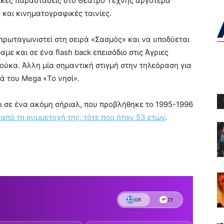
ρικές παραστάσεις στο Θέατρο Τέχνης αργότερα
και κινηματογραφικές ταινίες.
πρωταγωνιστεί στη σειρά «Σασμός» και να υποδύεται
δαμε και σε ένα flash back επεισόδιο στις Άγριες
ούκα. Άλλη μία σημαντική στιγμή στην τηλεόραση για
ρά του Mega «Το νησί».
ι σε ένα ακόμη σήριαλ, που προβλήθηκε το 1995-1996
 από τη συμμετοχή της, τότε που ήταν 53 ετών
.